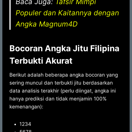
Baca Juga:
Tafsir Mimpi
Populer dan Kaitannya dengan
Angka Magnum4D
Bocoran Angka Jitu Filipina
Terbukti Akurat
Berikut adalah beberapa angka bocoran yang
sering muncul dan terbukti jitu berdasarkan
data analisis terakhir (perlu diingat, angka ini
hanya prediksi dan tidak menjamin 100%
kemenangan):
1234