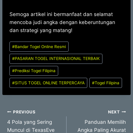
Semoga artikel ini bermanfaat dan selamat
mencoba judi angka dengan keberuntungan
dan strategi yang matang!
Post
#
Bandar Togel Online Resmi
Tags:
#
PASARAN TOGEL INTERNASIONAL TERBAIK
#
Prediksi Togel Filipina
#
SITUS TOGEL ONLINE TERPERCAYA
#
Togel Filipina
Post
PREVIOUS
NEXT
4 Pola yang Sering
Panduan Memilih
navigation
Muncul di TexasEve
Angka Paling Akurat