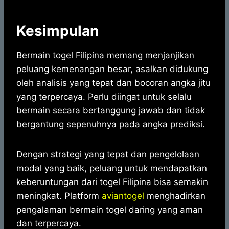
Kesimpulan
Bermain togel Filipina memang menjanjikan
peluang kemenangan besar, asalkan didukung
oleh analisis yang tepat dan bocoran angka jitu
yang terpercaya. Perlu diingat untuk selalu
bermain secara bertanggung jawab dan tidak
bergantung sepenuhnya pada angka prediksi.
Dengan strategi yang tepat dan pengelolaan
modal yang baik, peluang untuk mendapatkan
keberuntungan dari togel Filipina bisa semakin
meningkat.
Platform
aviantogel
menghadirkan
pengalaman bermain togel daring yang aman
dan terpercaya.