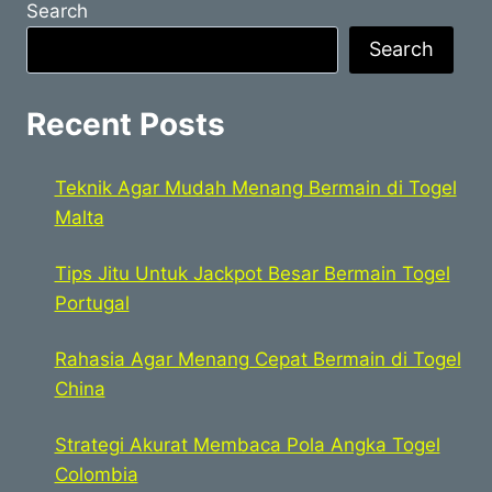
Search
Search
Recent Posts
Teknik Agar Mudah Menang Bermain di Togel
Malta
Tips Jitu Untuk Jackpot Besar Bermain Togel
Portugal
Rahasia Agar Menang Cepat Bermain di Togel
China
Strategi Akurat Membaca Pola Angka Togel
Colombia