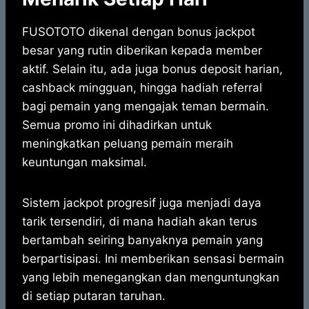
FUSOTOTO dikenal dengan bonus jackpot
besar yang rutin diberikan kepada member
aktif. Selain itu, ada juga bonus deposit harian,
cashback mingguan, hingga hadiah referral
bagi pemain yang mengajak teman bermain.
Semua promo ini dihadirkan untuk
meningkatkan peluang pemain meraih
keuntungan maksimal.
Sistem jackpot progresif juga menjadi daya
tarik tersendiri, di mana hadiah akan terus
bertambah seiring banyaknya pemain yang
berpartisipasi. Ini memberikan sensasi bermain
yang lebih menegangkan dan menguntungkan
di setiap putaran taruhan.