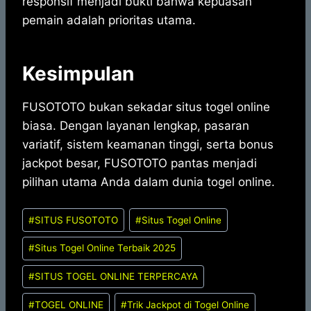
responsif menjadi bukti bahwa kepuasan
pemain adalah prioritas utama.
Kesimpulan
FUSOTOTO bukan sekadar situs togel online
biasa. Dengan layanan lengkap, pasaran
variatif, sistem keamanan tinggi, serta bonus
jackpot besar, FUSOTOTO pantas menjadi
pilihan utama Anda dalam dunia togel online.
Post
#
SITUS FUSOTOTO
#
Situs Togel Online
Tags:
#
Situs Togel Online Terbaik 2025
#
SITUS TOGEL ONLINE TERPERCAYA
#
TOGEL ONLINE
#
Trik Jackpot di Togel Online