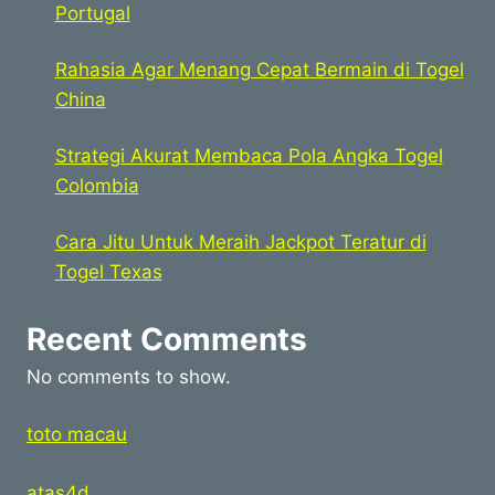
Portugal
Rahasia Agar Menang Cepat Bermain di Togel
China
Strategi Akurat Membaca Pola Angka Togel
Colombia
Cara Jitu Untuk Meraih Jackpot Teratur di
Togel Texas
Recent Comments
No comments to show.
toto macau
atas4d