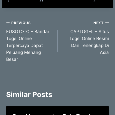
Post
PREVIOUS
NEXT
FUSOTOTO – Bandar
CAPTOGEL – Situs
navigation
Togel Online
Togel Online Resmi
Terpercaya Dapat
Dan Terlengkap Di
Peluang Menang
Asia
Besar
Similar Posts