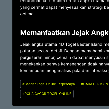
Perubahan kecil dalam urutan angka utama 
yang cermat dapat menyesuaikan strategi ber
optimal.
Memanfaatkan Jejak Angka
Jejak angka utama 4D Togel Easter Island m
putaran secara detail. Dengan memahami kom
pergeseran minor, pemain dapat menyusun str
menekankan bahwa kemenangan tidak hanya b
kemampuan menganalisis pola dan interaksi y
Post
#
Bandar Togel Online Terpercaya
#
CARA BERMAIN
Tags:
#
POLA GACOR TOGEL ONLINE