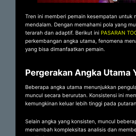
Tren ini memberi pemain kesempatan untuk m
mendalam. Dengan memahami pola yang munc
terarah dan adaptif. Berikut ini
PASARAN TOG
perkembangan angka utama, fenomena menarik
yang bisa dimanfaatkan pemain.
Pergerakan Angka Utama 
Beberapa angka utama menunjukkan pengulang
muncul secara berurutan. Konsistensi ini m
kemungkinan keluar lebih tinggi pada putaran
Selain angka yang konsisten, muncul bebera
menambah kompleksitas analisis dan member