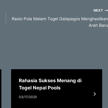
NEXT
Rasio Pola Malam Togel Galapagos Menghasilkan
Arah Baru
Rahasia Sukses Menang di
Togel Nepal Pools
03/17/2025