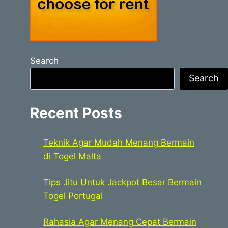
Search
Search
Recent Posts
Teknik Agar Mudah Menang Bermain
di Togel Malta
Tips Jitu Untuk Jackpot Besar Bermain
Togel Portugal
Rahasia Agar Menang Cepat Bermain