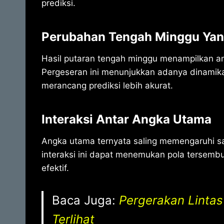
prediksi.
Perubahan Tengah Minggu Yang
Hasil putaran tengah minggu menampilkan an
Pergeseran ini menunjukkan adanya dinamik
merancang prediksi lebih akurat.
Interaksi Antar Angka Utama
Angka utama ternyata saling memengaruhi s
interaksi ini dapat menemukan pola tersemb
efektif.
Baca Juga:
Pergerakan Lintas
Terlihat