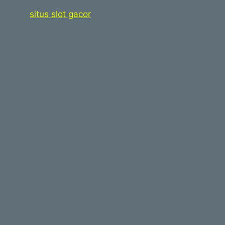
situs slot gacor