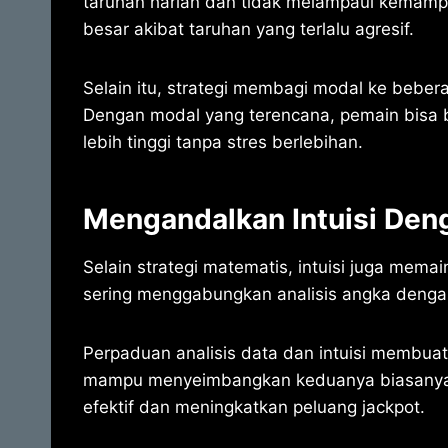
taruhan harian dan tidak melampaui kemampu
besar akibat taruhan yang terlalu agresif.
Selain itu, strategi membagi modal ke bebera
Dengan modal yang terencana, pemain bisa 
lebih tinggi tanpa stres berlebihan.
Mengandalkan Intuisi Deng
Selain strategi matematis, intuisi juga mem
sering menggabungkan analisis angka dengan 
Perpaduan analisis data dan intuisi membuat
mampu menyeimbangkan keduanya biasanya
efektif dan meningkatkan peluang jackpot.