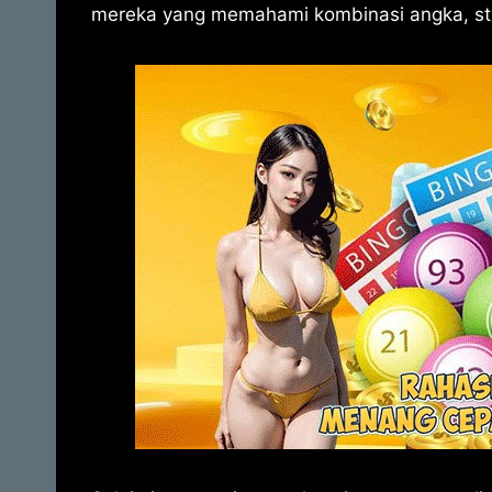
t
e
s
e
p
e
mereka yang memahami kombinasi angka, stra
s
b
e
g
e
A
o
n
r
p
o
g
a
p
k
e
m
r