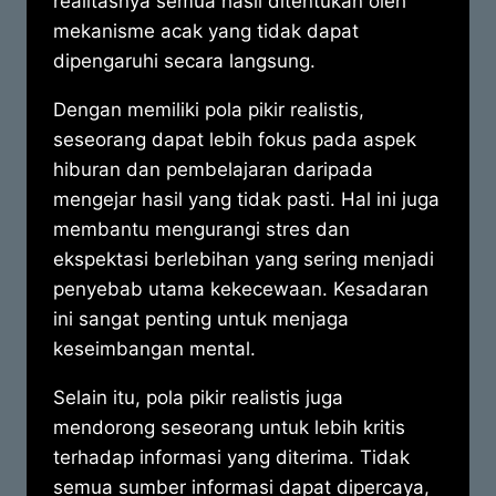
realitasnya semua hasil ditentukan oleh
mekanisme acak yang tidak dapat
dipengaruhi secara langsung.
Dengan memiliki pola pikir realistis,
seseorang dapat lebih fokus pada aspek
hiburan dan pembelajaran daripada
mengejar hasil yang tidak pasti. Hal ini juga
membantu mengurangi stres dan
ekspektasi berlebihan yang sering menjadi
penyebab utama kekecewaan. Kesadaran
ini sangat penting untuk menjaga
keseimbangan mental.
Selain itu, pola pikir realistis juga
mendorong seseorang untuk lebih kritis
terhadap informasi yang diterima. Tidak
semua sumber informasi dapat dipercaya,