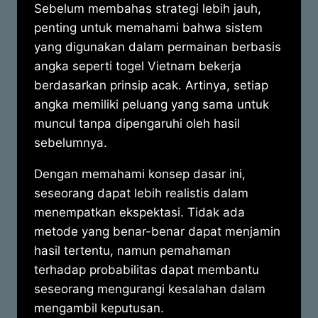
Sebelum membahas strategi lebih jauh,
penting untuk memahami bahwa sistem
yang digunakan dalam permainan berbasis
angka seperti togel Vietnam bekerja
berdasarkan prinsip acak. Artinya, setiap
angka memiliki peluang yang sama untuk
muncul tanpa dipengaruhi oleh hasil
sebelumnya.
Dengan memahami konsep dasar ini,
seseorang dapat lebih realistis dalam
menempatkan ekspektasi. Tidak ada
metode yang benar-benar dapat menjamin
hasil tertentu, namun pemahaman
terhadap probabilitas dapat membantu
seseorang mengurangi kesalahan dalam
mengambil keputusan.