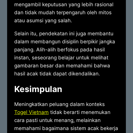
mengambil keputusan yang lebih rasional
dan tidak mudah terpengaruh oleh mitos
atau asumsi yang salah.
Selain itu, pendekatan ini juga membantu
dalam membangun disiplin berpikir jangka
panjang. Alih-alih berfokus pada hasil
instan, seseorang belajar untuk melihat
gambaran besar dan memahami bahwa
hasil acak tidak dapat dikendalikan.
Kesimpulan
Meningkatkan peluang dalam konteks
Togel Vietnam
tidak berarti menemukan
cara pasti untuk menang, melainkan
memahami bagaimana sistem acak bekerja