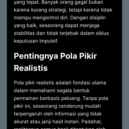
yang tepat. Banyak orang gagal bukan
karena kurang strategi, tetapi karena tidak
mampu mengontrol diri. Dengan disiplin
yang baik, seseorang dapat menjaga
stabilitas dan tidak terjebak dalam siklus
keputusan impulsif.
Pentingnya Pola Pikir
Realistis
Pola pikir realistis adalah fondasi utama
dalam memahami segala bentuk
permainan berbasis peluang. Tanpa pola
pikir ini, seseorang cenderung mudah
terpengaruh oleh informasi yang tidak
akurat atau janji hasil instan. Padahal,