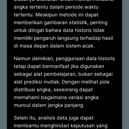
angka tertentu dalam periode waktu
tertentu. Meskipun metode ini dapat
memberikan gambaran statistik, penting
untuk diingat bahwa data historis tidak
memiliki pengaruh langsung terhadap hasil
di masa depan dalam sistem acak.
Namun demikian, penggunaan data historis
tetap dapat bermanfaat jika digunakan
sebagai alat pembelajaran, bukan sebagai
alat prediksi mutlak. Dengan melihat pola
distribusi angka, seseorang dapat
memahami bagaimana variasi angka
muncul dalam jangka panjang.
Selain itu, analisis data juga dapat
membantu menghindari keputusan yang