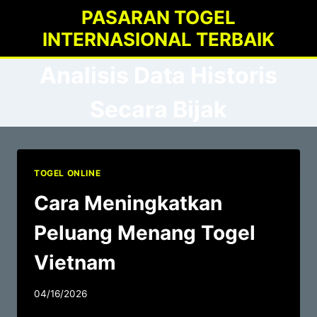
Skip
PASARAN TOGEL
to
INTERNASIONAL TERBAIK
content
Analisis Data Historis
Secara Bijak
TOGEL ONLINE
Cara Meningkatkan
Peluang Menang Togel
Vietnam
04/16/2026