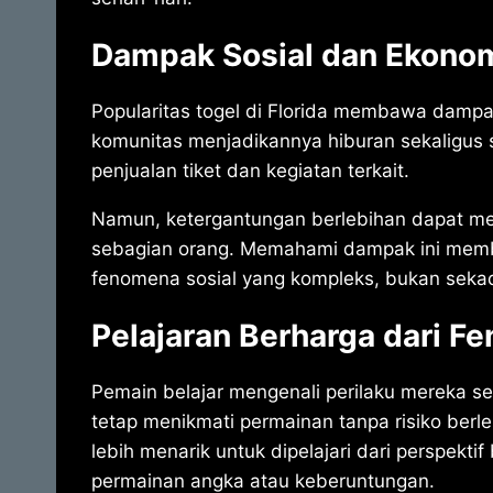
Dampak Sosial dan Ekono
Popularitas togel di Florida membawa dampa
komunitas menjadikannya hiburan sekaligus
penjualan tiket dan kegiatan terkait.
Namun, ketergantungan berlebihan dapat men
sebagian orang. Memahami dampak ini mem
fenomena sosial yang kompleks, bukan seka
Pelajaran Berharga dari F
Pemain belajar mengenali perilaku mereka sen
tetap menikmati permainan tanpa risiko berle
lebih menarik untuk dipelajari dari perspekti
permainan angka atau keberuntungan.