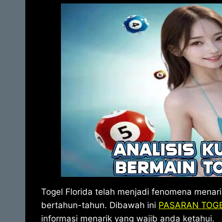
Togel Florida telah menjadi fenomena menar
bertahun-tahun. Dibawah ini
PASARAN TOGE
informasi menarik yang wajib anda ketahui.