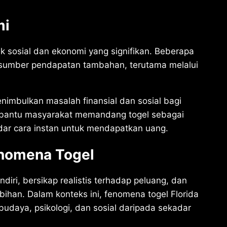
mi
k sosial dan ekonomi yang signifikan. Beberapa
 sumber pendapatan tambahan, terutama melalui
imbulkan masalah finansial dan sosial bagi
bantu masyarakat memandang togel sebagai
dar cara instan untuk mendapatkan uang.
enomena Togel
diri, bersikap realistis terhadap peluang, dan
bihan. Dalam konteks ini, fenomena togel Florida
f budaya, psikologi, dan sosial daripada sekadar