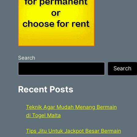
Search
Search
Recent Posts
Teknik Agar Mudah Menang Bermain
di Togel Malta
Tips Jitu Untuk Jackpot Besar Bermain