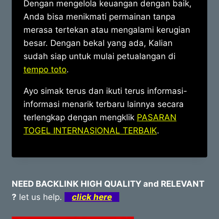
Dengan mengelola keuangan dengan baik,
Anda bisa menikmati permainan tanpa
merasa tertekan atau mengalami kerugian
besar. Dengan bekal yang ada, Kalian
sudah siap untuk mulai petualangan di
tempo toto
.
Ayo simak terus dan ikuti terus informasi-
informasi menarik terbaru lainnya secara
terlengkap dengan mengklik
PASARAN
TOGEL INTERNASIONAL TERBAIK
.
NEED BACKLINK HIGH QUALITY and RELEVANT
?
let us help.
click here