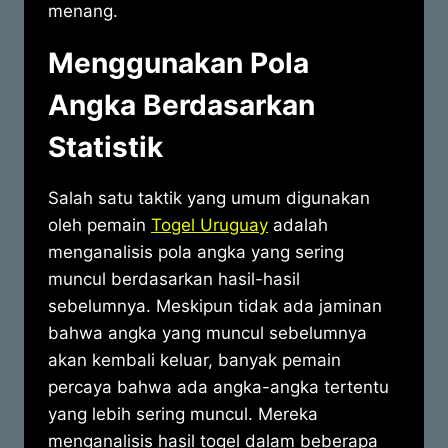
menang.
Menggunakan Pola
Angka Berdasarkan
Statistik
Salah satu taktik yang umum digunakan
oleh pemain
Togel Uruguay
adalah
menganalisis pola angka yang sering
muncul berdasarkan hasil-hasil
sebelumnya. Meskipun tidak ada jaminan
bahwa angka yang muncul sebelumnya
akan kembali keluar, banyak pemain
percaya bahwa ada angka-angka tertentu
yang lebih sering muncul. Mereka
menganalisis hasil togel dalam beberapa