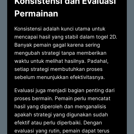
Konsistensi dan Evaluasi
Permainan
Konsistensi adalah kunci utama untuk
mencapai hasil yang stabil dalam togel 2D.
Banyak pemain gagal karena sering
mengubah strategi tanpa memberikan
waktu untuk melihat hasilnya. Padahal,
setiap strategi membutuhkan proses
sebelum menunjukkan efektivitasnya.
Evaluasi juga menjadi bagian penting dari
proses bermain. Pemain perlu mencatat
hasil yang diperoleh dan menganalisis
apakah strategi yang digunakan sudah
efektif atau perlu diperbaiki. Dengan
evaluasi yang rutin, pemain dapat terus