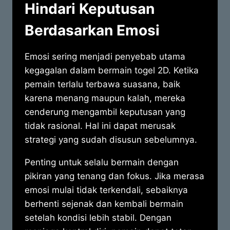
Hindari Keputusan
Berdasarkan Emosi
Emosi sering menjadi penyebab utama
kegagalan dalam bermain togel 2D. Ketika
pemain terlalu terbawa suasana, baik
karena menang maupun kalah, mereka
cenderung mengambil keputusan yang
tidak rasional. Hal ini dapat merusak
strategi yang sudah disusun sebelumnya.
Penting untuk selalu bermain dengan
pikiran yang tenang dan fokus. Jika merasa
emosi mulai tidak terkendali, sebaiknya
berhenti sejenak dan kembali bermain
setelah kondisi lebih stabil. Dengan