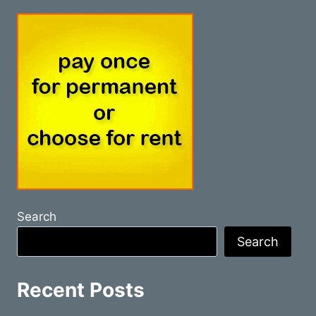
Search
Search
Recent Posts