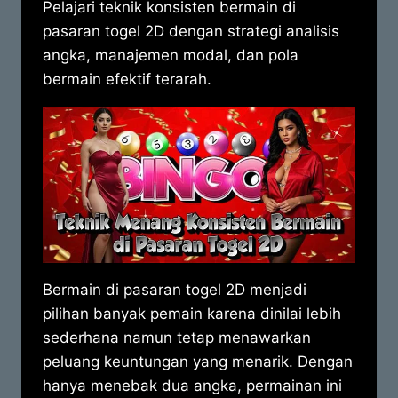
Pelajari teknik konsisten bermain di
pasaran togel 2D dengan strategi analisis
angka, manajemen modal, dan pola
bermain efektif terarah.
Bermain di pasaran togel 2D menjadi
pilihan banyak pemain karena dinilai lebih
sederhana namun tetap menawarkan
peluang keuntungan yang menarik. Dengan
hanya menebak dua angka, permainan ini