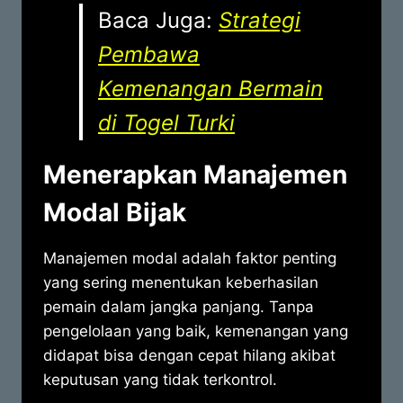
Baca Juga:
Strategi
Pembawa
Kemenangan Bermain
di Togel Turki
Menerapkan Manajemen
Modal Bijak
Manajemen modal adalah faktor penting
yang sering menentukan keberhasilan
pemain dalam jangka panjang. Tanpa
pengelolaan yang baik, kemenangan yang
didapat bisa dengan cepat hilang akibat
keputusan yang tidak terkontrol.