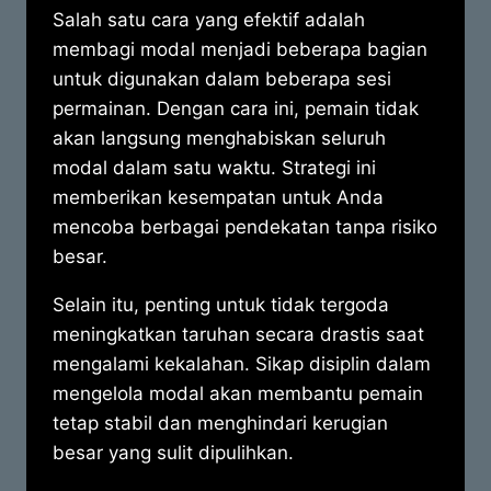
Salah satu cara yang efektif adalah
membagi modal menjadi beberapa bagian
untuk digunakan dalam beberapa sesi
permainan. Dengan cara ini, pemain tidak
akan langsung menghabiskan seluruh
modal dalam satu waktu. Strategi ini
memberikan kesempatan untuk Anda
mencoba berbagai pendekatan tanpa risiko
besar.
Selain itu, penting untuk tidak tergoda
meningkatkan taruhan secara drastis saat
mengalami kekalahan. Sikap disiplin dalam
mengelola modal akan membantu pemain
tetap stabil dan menghindari kerugian
besar yang sulit dipulihkan.