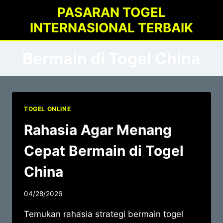
Skip
PASARAN TOGEL
to
INTERNASIONAL TERBAIK
content
Bermain di Togel China
TOGEL ONLINE
Rahasia Agar Menang
Cepat Bermain di Togel
China
04/28/2026
Temukan rahasia strategi bermain togel