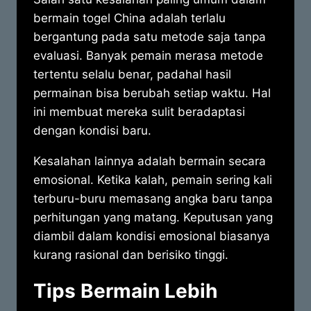
bermain togel China adalah terlalu
bergantung pada satu metode saja tanpa
evaluasi. Banyak pemain merasa metode
tertentu selalu benar, padahal hasil
permainan bisa berubah setiap waktu. Hal
ini membuat mereka sulit beradaptasi
dengan kondisi baru.
Kesalahan lainnya adalah bermain secara
emosional. Ketika kalah, pemain sering kali
terburu-buru memasang angka baru tanpa
perhitungan yang matang. Keputusan yang
diambil dalam kondisi emosional biasanya
kurang rasional dan berisiko tinggi.
Tips Bermain Lebih