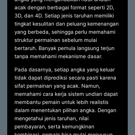
acak dengan berbagai format seperti 2D,
3D, dan 4D. Setiap jenis taruhan memiliki
tingkat kesulitan dan peluang kemenangan
yang berbeda, sehingga perlu memahami
struktur permainan sebelum mulai
bertaruh. Banyak pemula langsung terjun
tanpa memahami mekanisme dasar.
Pada dasarnya, setiap angka yang keluar
tidak dapat diprediksi secara pasti karena
sifat permainan yang acak. Namun,
memahami cara kerja sistem undian dapat
membantu pemain untuk lebih realistis
dalam menentukan pilihan angka. Dengan
mengetahui jenis taruhan, nilai
pembayaran, serta kemungkinan
kombinasi, pemain bisa mulai menyusun