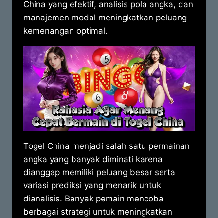
China yang efektif, analisis pola angka, dan
manajemen modal meningkatkan peluang
kemenangan optimal.
Togel China menjadi salah satu permainan
angka yang banyak diminati karena
dianggap memiliki peluang besar serta
variasi prediksi yang menarik untuk
dianalisis. Banyak pemain mencoba
berbagai strategi untuk meningkatkan