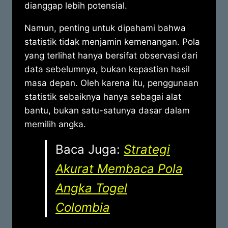
dianggap lebih potensial.
Namun, penting untuk dipahami bahwa
statistik tidak menjamin kemenangan. Pola
yang terlihat hanya bersifat observasi dari
data sebelumnya, bukan kepastian hasil
masa depan. Oleh karena itu, penggunaan
statistik sebaiknya hanya sebagai alat
bantu, bukan satu-satunya dasar dalam
memilih angka.
Baca Juga:
Strategi
Akurat Membaca Pola
Angka Togel
Colombia