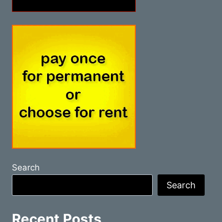
Search
Search
Recent Posts