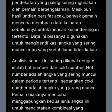
pendekatan yang paling sering digunakan
oleh pemain berpengalaman. Meskipun
hasil undian bersifat acak, banyak pemain
mencoba membaca data keluaran
sebelumnya untuk mencari kecenderungan
tertentu. Data ini biasanya digunakan
untuk mengidentifikasi angka yang sering
muncul atau yang sudah lama tidak keluar.
Analisis seperti ini sering dikenal dengan
istilah hot number dan cold number. Hot
number adalah angka yang sering muncul
dalam periode tertentu, sedangkan cold
number adalah angka yang jarang muncul.
Pemain biasanya mencoba
menggabungkan kedua jenis angka ini
untuk menciptakan kombinasi yang