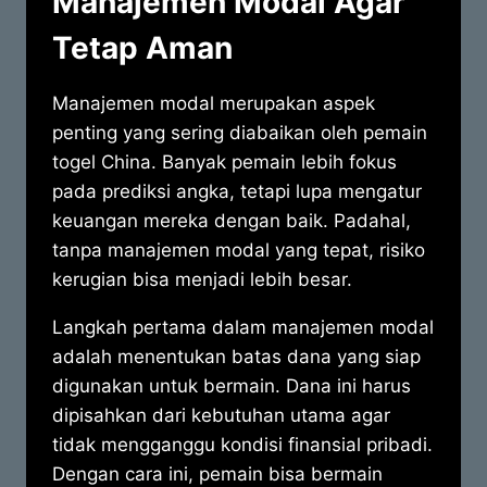
Manajemen Modal Agar
Tetap Aman
Manajemen modal merupakan aspek
penting yang sering diabaikan oleh pemain
togel China. Banyak pemain lebih fokus
pada prediksi angka, tetapi lupa mengatur
keuangan mereka dengan baik. Padahal,
tanpa manajemen modal yang tepat, risiko
kerugian bisa menjadi lebih besar.
Langkah pertama dalam manajemen modal
adalah menentukan batas dana yang siap
digunakan untuk bermain. Dana ini harus
dipisahkan dari kebutuhan utama agar
tidak mengganggu kondisi finansial pribadi.
Dengan cara ini, pemain bisa bermain