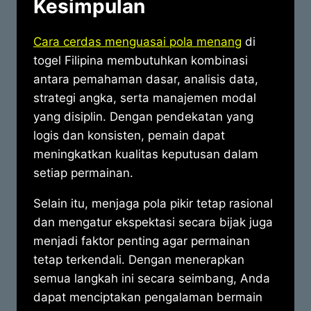
Kesimpulan
Cara cerdas menguasai pola menang
di
togel Filipina membutuhkan kombinasi
antara pemahaman dasar, analisis data,
strategi angka, serta manajemen modal
yang disiplin. Dengan pendekatan yang
logis dan konsisten, pemain dapat
meningkatkan kualitas keputusan dalam
setiap permainan.
Selain itu, menjaga pola pikir tetap rasional
dan mengatur ekspektasi secara bijak juga
menjadi faktor penting agar permainan
tetap terkendali. Dengan menerapkan
semua langkah ini secara seimbang, Anda
dapat menciptakan pengalaman bermain