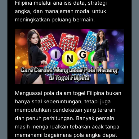
Filipina melalui analisis data, strategi
angka, dan manajemen modal untuk
meningkatkan peluang bermain.
Menguasai pola dalam togel Filipina bukan
hanya soal keberuntungan, tetapi juga
membutuhkan pendekatan yang terarah
dan penuh perhitungan. Banyak pemain
masih mengandalkan tebakan acak tanpa
memahami bagaimana pola angka dapat