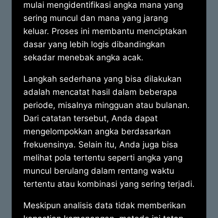
mulai mengidentifikasi angka mana yang
sering muncul dan mana yang jarang
keluar. Proses ini membantu menciptakan
dasar yang lebih logis dibandingkan
sekadar menebak angka acak.
Langkah sederhana yang bisa dilakukan
adalah mencatat hasil dalam beberapa
periode, misalnya mingguan atau bulanan.
Dari catatan tersebut, Anda dapat
mengelompokkan angka berdasarkan
frekuensinya. Selain itu, Anda juga bisa
melihat pola tertentu seperti angka yang
muncul berulang dalam rentang waktu
tertentu atau kombinasi yang sering terjadi.
Meskipun analisis data tidak memberikan