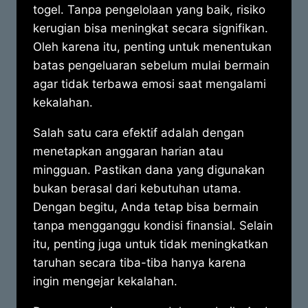
togel. Tanpa pengelolaan yang baik, risiko
kerugian bisa meningkat secara signifikan.
Oleh karena itu, penting untuk menentukan
batas pengeluaran sebelum mulai bermain
agar tidak terbawa emosi saat mengalami
kekalahan.
Salah satu cara efektif adalah dengan
menetapkan anggaran harian atau
mingguan. Pastikan dana yang digunakan
bukan berasal dari kebutuhan utama.
Dengan begitu, Anda tetap bisa bermain
tanpa mengganggu kondisi finansial. Selain
itu, penting juga untuk tidak meningkatkan
taruhan secara tiba-tiba hanya karena
ingin mengejar kekalahan.