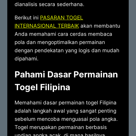
dianalisis secara sederhana.
Berikut ini
PASARAN TOGEL
INTERNASIONAL TERBAIK
akan membantu
Anda memahami cara cerdas membaca
pola dan mengoptimalkan permainan
dengan pendekatan yang logis dan mudah
dipahami.
Pahami Dasar Permainan
Togel Filipina
Memahami dasar permainan togel Filipina
adalah langkah awal yang sangat penting
sebelum mencoba menguasai pola angka.
Togel merupakan permainan berbasis
undian angka acak, di mana hasilnya