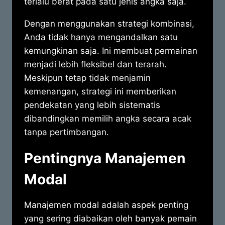
terlalu berat pada satu jenis angka saja.
Dengan menggunakan strategi kombinasi,
Anda tidak hanya mengandalkan satu
kemungkinan saja. Ini membuat permainan
menjadi lebih fleksibel dan terarah.
Meskipun tetap tidak menjamin
kemenangan, strategi ini memberikan
pendekatan yang lebih sistematis
dibandingkan memilih angka secara acak
tanpa pertimbangan.
Pentingnya Manajemen
Modal
Manajemen modal adalah aspek penting
yang sering diabaikan oleh banyak pemain