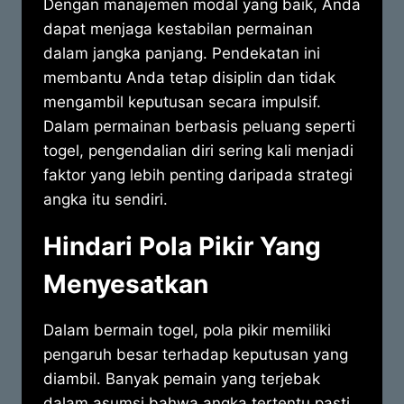
Dengan manajemen modal yang baik, Anda
dapat menjaga kestabilan permainan
dalam jangka panjang. Pendekatan ini
membantu Anda tetap disiplin dan tidak
mengambil keputusan secara impulsif.
Dalam permainan berbasis peluang seperti
togel, pengendalian diri sering kali menjadi
faktor yang lebih penting daripada strategi
angka itu sendiri.
Hindari Pola Pikir Yang
Menyesatkan
Dalam bermain togel, pola pikir memiliki
pengaruh besar terhadap keputusan yang
diambil. Banyak pemain yang terjebak
dalam asumsi bahwa angka tertentu pasti