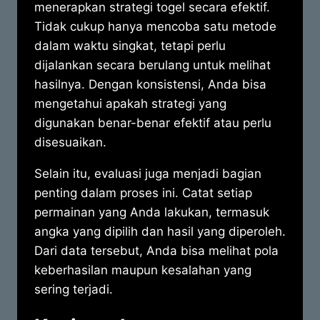
menerapkan strategi togel secara efektif.
Tidak cukup hanya mencoba satu metode
dalam waktu singkat, tetapi perlu
dijalankan secara berulang untuk melihat
hasilnya. Dengan konsistensi, Anda bisa
mengetahui apakah strategi yang
digunakan benar-benar efektif atau perlu
disesuaikan.
Selain itu, evaluasi juga menjadi bagian
penting dalam proses ini. Catat setiap
permainan yang Anda lakukan, termasuk
angka yang dipilih dan hasil yang diperoleh.
Dari data tersebut, Anda bisa melihat pola
keberhasilan maupun kesalahan yang
sering terjadi.