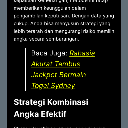
kepastian kemenangan, metode ini tetap
memberikan keunggulan dalam
pengambilan keputusan. Dengan data yang
cukup, Anda bisa menyusun strategi yang
lebih terarah dan mengurangi risiko memilih
angka secara sembarangan.
Baca Juga:
Rahasia
Akurat Tembus
Jackpot Bermain
Togel Sydney
Strategi Kombinasi
Angka Efektif