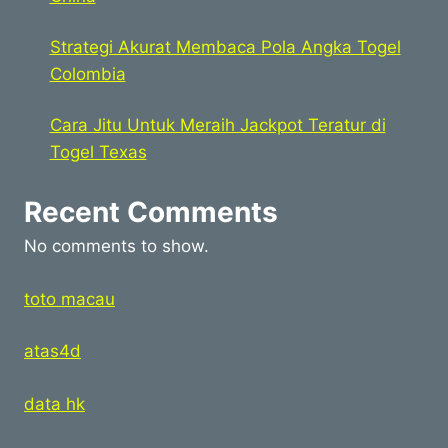
Strategi Akurat Membaca Pola Angka Togel
Colombia
Cara Jitu Untuk Meraih Jackpot Teratur di
Togel Texas
Recent Comments
No comments to show.
toto macau
atas4d
data hk