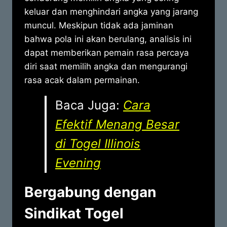
keluar dan menghindari angka yang jarang
muncul. Meskipun tidak ada jaminan
bahwa pola ini akan berulang, analisis ini
dapat memberikan pemain rasa percaya
diri saat memilih angka dan mengurangi
rasa acak dalam permainan.
Baca Juga:
Cara
Efektif Menang Besar
di Togel Illinois
Evening
Bergabung dengan
Sindikat Togel