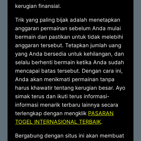
kerugian finansial.
Trik yang paling bijak adalah menetapkan
anggaran permainan sebelum Anda mulai
bermain dan pastikan untuk tidak melebihi
anggaran tersebut. Tetapkan jumlah uang
yang Anda bersedia untuk kehilangan, dan
selalu berhenti bermain ketika Anda sudah
mencapai batas tersebut. Dengan cara ini,
Anda akan menikmati permainan tanpa
harus khawatir tentang kerugian besar. Ayo
simak terus dan ikuti terus informasi-
informasi menarik terbaru lainnya secara
terlengkap dengan mengklik
PASARAN
TOGEL INTERNASIONAL TERBAIK
.
Bergabung dengan situs ini akan membuat