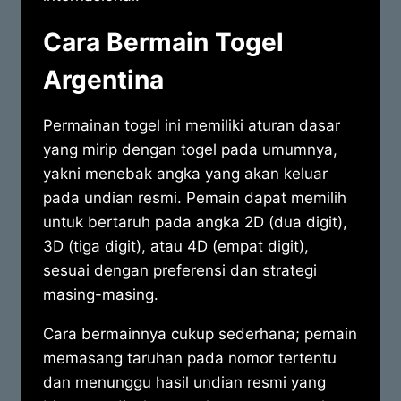
Cara Bermain Togel
Argentina
Permainan togel ini memiliki aturan dasar
yang mirip dengan togel pada umumnya,
yakni menebak angka yang akan keluar
pada undian resmi. Pemain dapat memilih
untuk bertaruh pada angka 2D (dua digit),
3D (tiga digit), atau 4D (empat digit),
sesuai dengan preferensi dan strategi
masing-masing.
Cara bermainnya cukup sederhana; pemain
memasang taruhan pada nomor tertentu
dan menunggu hasil undian resmi yang