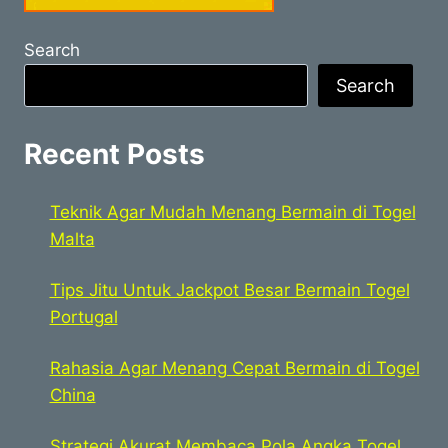
Search
Search
Recent Posts
Teknik Agar Mudah Menang Bermain di Togel
Malta
Tips Jitu Untuk Jackpot Besar Bermain Togel
Portugal
Rahasia Agar Menang Cepat Bermain di Togel
China
Strategi Akurat Membaca Pola Angka Togel