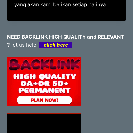
yang akan kami berikan setiap harinya.
NEED BACKLINK HIGH QUALITY and RELEVANT
?
let us help.
click here