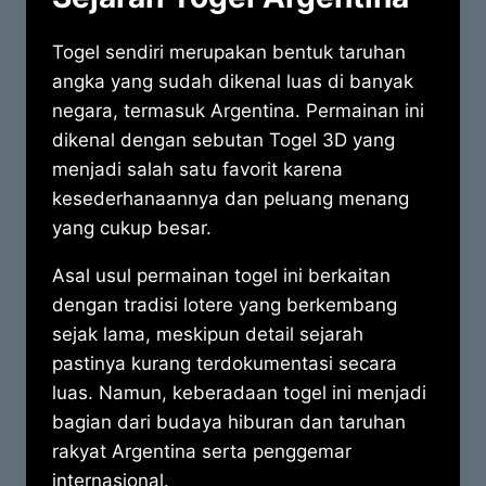
Togel sendiri merupakan bentuk taruhan
angka yang sudah dikenal luas di banyak
negara, termasuk Argentina. Permainan ini
dikenal dengan sebutan Togel 3D yang
menjadi salah satu favorit karena
kesederhanaannya dan peluang menang
yang cukup besar.
Asal usul permainan togel ini berkaitan
dengan tradisi lotere yang berkembang
sejak lama, meskipun detail sejarah
pastinya kurang terdokumentasi secara
luas. Namun, keberadaan togel ini menjadi
bagian dari budaya hiburan dan taruhan
rakyat Argentina serta penggemar
internasional.