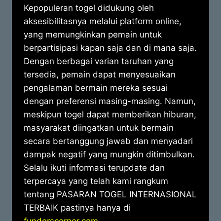
Kepopuleran togel didukung oleh
aksesibilitasnya melalui platform online,
yang memungkinkan pemain untuk
berpartisipasi kapan saja dan di mana saja.
Dengan berbagai varian taruhan yang
tersedia, pemain dapat menyesuaikan
pengalaman bermain mereka sesuai
dengan preferensi masing-masing. Namun,
meskipun togel dapat memberikan hiburan,
masyarakat diingatkan untuk bermain
secara bertanggung jawab dan menyadari
dampak negatif yang mungkin ditimbulkan.
Selalu ikuti informasi terupdate dan
terpercaya yang telah kami rangkum
tentang PASARAN TOGEL INTERNASIONAL
TERBAIK pastinya hanya di