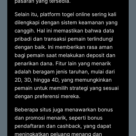
pasaran yang tersedia.
Selain itu, platform togel online sering kali
dilengkapi dengan sistem keamanan yang
canggih. Hal ini memastikan bahwa data
pribadi dan transaksi pemain terlindungi
dengan baik. Ini memberikan rasa aman
bagi pemain saat melakukan deposit dan
penarikan dana. Fitur lain yang menarik
adalah beragam jenis taruhan, mulai dari
2D, 3D, hingga 4D, yang memungkinkan
pemain untuk memilih strategi yang sesuai
dengan preferensi mereka.
Beberapa situs juga menawarkan bonus
dan promosi menarik, seperti bonus
pendaftaran dan cashback, yang dapat
meningkatkan peluang menang dan