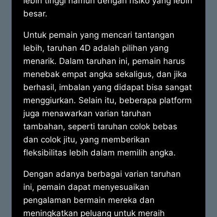
lebih tinggi namun dengan risiko yang lebih
besar.
Untuk pemain yang mencari tantangan
lebih, taruhan 4D adalah pilihan yang
menarik. Dalam taruhan ini, pemain harus
menebak empat angka sekaligus, dan jika
berhasil, imbalan yang didapat bisa sangat
menggiurkan. Selain itu, beberapa platform
juga menawarkan varian taruhan
tambahan, seperti taruhan colok bebas
dan colok jitu, yang memberikan
fleksibilitas lebih dalam memilih angka.
Dengan adanya berbagai varian taruhan
ini, pemain dapat menyesuaikan
pengalaman bermain mereka dan
meningkatkan peluang untuk meraih