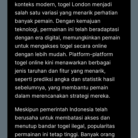
konteks modern, togel London menjadi
salah satu variasi yang menarik perhatian
banyak pemain. Dengan kemajuan
teknologi, permainan ini telah beradaptasi
dengan era digital, memungkinkan pemain
untuk mengakses togel secara online
dengan lebih mudah. Platform-platform
togel online kini menawarkan berbagai
jenis taruhan dan fitur yang menarik,
seperti prediksi angka dan statistik hasil
sebelumnya, yang membantu pemain
dalam merencanakan strategi mereka.
Meskipun pemerintah Indonesia telah
berusaha untuk membatasi akses dan
menutup bandar togel ilegal, popularitas
permainan ini tetap tinggi. Banyak orang