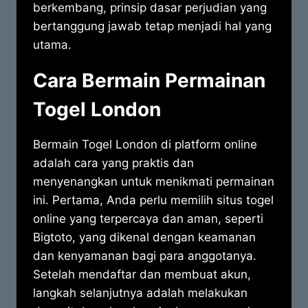
berkembang, prinsip dasar perjudian yang
bertanggung jawab tetap menjadi hal yang
utama.
Cara Bermain Permainan
Togel London
Bermain Togel London di platform online
adalah cara yang praktis dan
menyenangkan untuk menikmati permainan
ini. Pertama, Anda perlu memilih situs togel
online yang terpercaya dan aman, seperti
Bigtoto, yang dikenal dengan keamanan
dan kenyamanan bagi para anggotanya.
Setelah mendaftar dan membuat akun,
langkah selanjutnya adalah melakukan