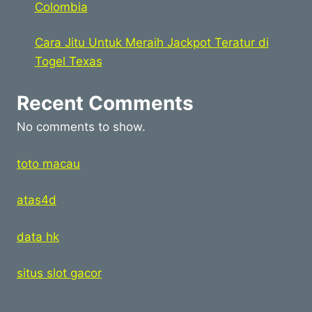
Colombia
Cara Jitu Untuk Meraih Jackpot Teratur di
Togel Texas
Recent Comments
No comments to show.
toto macau
atas4d
data hk
situs slot gacor