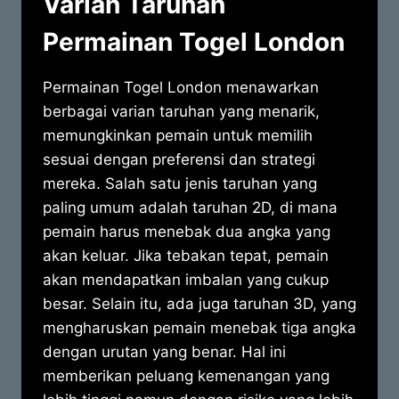
Varian Taruhan
Permainan Togel London
Permainan Togel London menawarkan
berbagai varian taruhan yang menarik,
memungkinkan pemain untuk memilih
sesuai dengan preferensi dan strategi
mereka. Salah satu jenis taruhan yang
paling umum adalah taruhan 2D, di mana
pemain harus menebak dua angka yang
akan keluar. Jika tebakan tepat, pemain
akan mendapatkan imbalan yang cukup
besar. Selain itu, ada juga taruhan 3D, yang
mengharuskan pemain menebak tiga angka
dengan urutan yang benar. Hal ini
memberikan peluang kemenangan yang