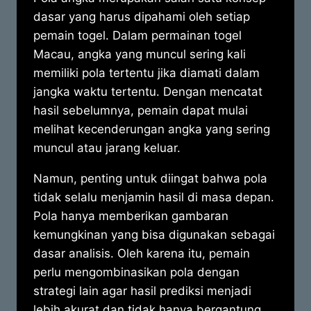
dasar yang harus dipahami oleh setiap
pemain togel. Dalam permainan togel
Macau, angka yang muncul sering kali
memiliki pola tertentu jika diamati dalam
jangka waktu tertentu. Dengan mencatat
hasil sebelumnya, pemain dapat mulai
melihat kecenderungan angka yang sering
muncul atau jarang keluar.
Namun, penting untuk diingat bahwa pola
tidak selalu menjamin hasil di masa depan.
Pola hanya memberikan gambaran
kemungkinan yang bisa digunakan sebagai
dasar analisis. Oleh karena itu, pemain
perlu mengombinasikan pola dengan
strategi lain agar hasil prediksi menjadi
lebih akurat dan tidak hanya bergantung