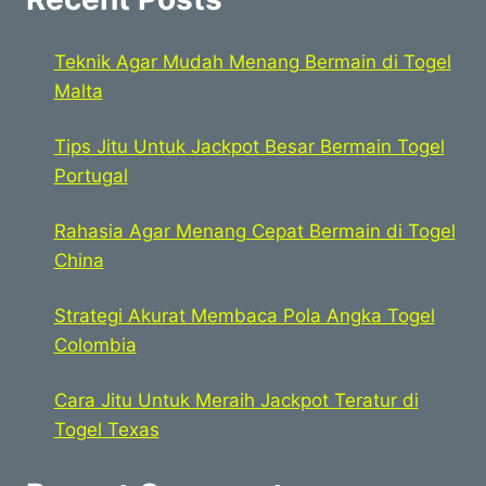
Teknik Agar Mudah Menang Bermain di Togel
Malta
Tips Jitu Untuk Jackpot Besar Bermain Togel
Portugal
Rahasia Agar Menang Cepat Bermain di Togel
China
Strategi Akurat Membaca Pola Angka Togel
Colombia
Cara Jitu Untuk Meraih Jackpot Teratur di
Togel Texas