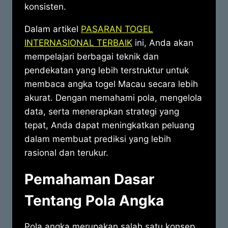
konsisten.
Dalam artikel
PASARAN TOGEL
INTERNASIONAL TERBAIK
ini, Anda akan
mempelajari berbagai teknik dan
pendekatan yang lebih terstruktur untuk
membaca angka togel Macau secara lebih
akurat. Dengan memahami pola, mengelola
data, serta menerapkan strategi yang
tepat, Anda dapat meningkatkan peluang
dalam membuat prediksi yang lebih
rasional dan terukur.
Pemahaman Dasar
Tentang Pola Angka
Pola angka merupakan salah satu konsep