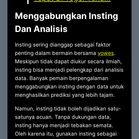
Menggabungkan Insting
Dan Analisis
Insting sering dianggap sebagai faktor
penting dalam bermain bersama
yowes
.
Meskipun tidak dapat diukur secara ilmiah,
insting bisa menjadi pelengkap dari analisis
data. Banyak pemain berpengalaman
menggabungkan insting dengan data untuk
menghasilkan prediksi yang lebih tajam.
Namun, insting tidak boleh dijadikan satu-
satunya acuan. Tanpa dukungan data,
insting hanya menjadi tebakan semata.
Oleh karena itu, gunakan insting sebagai