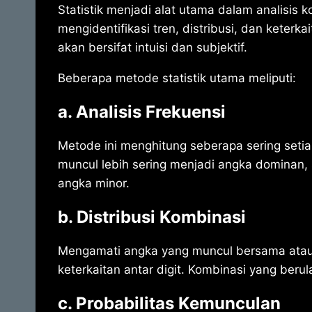
Statistik menjadi alat utama dalam analisi
mengidentifikasi tren, distribusi, dan keterka
akan bersifat intuisi dan subjektif.
Beberapa metode statistik utama meliputi:
a. Analisis Frekuensi
Metode ini menghitung seberapa sering setia
muncul lebih sering menjadi angka dominan,
angka minor.
b. Distribusi Kombinasi
Mengamati angka yang muncul bersama ata
keterkaitan antar digit. Kombinasi yang berul
c. Probabilitas Kemunculan