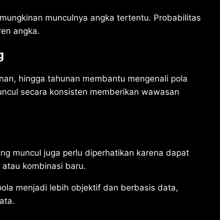
emungkinan munculnya angka tertentu. Probabilitas
ren angka.
g
anan, hingga tahunan membantu mengenali pola
 muncul secara konsisten memberikan wawasan
ng muncul juga perlu diperhatikan karena dapat
 atau kombinasi baru.
a menjadi lebih objektif dan berbasis data,
ata.