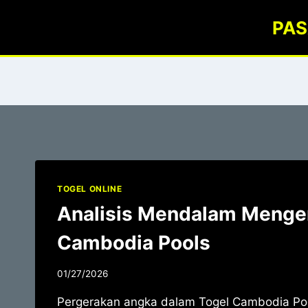
Skip
PAS
to
content
TOGEL ONLINE
Analisis Mendalam Menge
Cambodia Pools
01/27/2026
Pergerakan angka dalam Togel Cambodia Pool