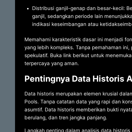
Distribusi ganjil-genap dan besar-kecil:
ganjil, sedangkan periode lain menunjukka
indikasi keseimbangan atau ketidakseimb
Memahami karakteristik dasar ini menjadi fo
yang lebih kompleks. Tanpa pemahaman ini,
spekulatif. Buka link berikut untuk menemuka
terpercaya yang aman.
Pentingnya Data Historis 
Data historis merupakan elemen krusial da
Pools. Tanpa catatan data yang rapi dan kon
asumtif. Data historis memberikan bukti nya
berulang, dan tren jangka panjang.
Langkah penting dalam analisis data historis 