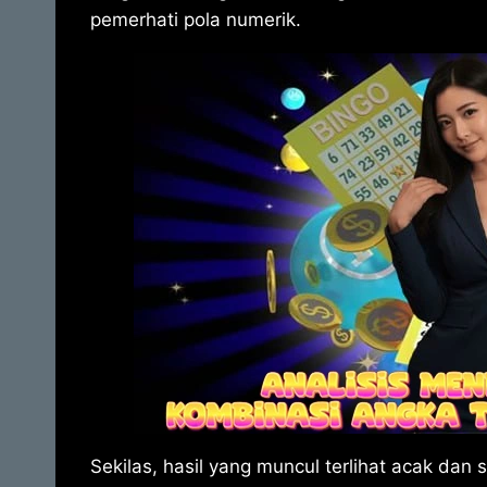
pemerhati pola numerik.
Sekilas, hasil yang muncul terlihat acak dan 