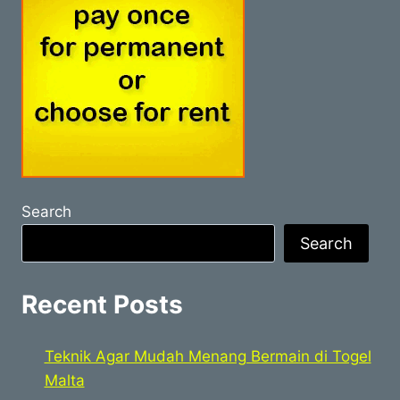
Search
Search
Recent Posts
Teknik Agar Mudah Menang Bermain di Togel
Malta