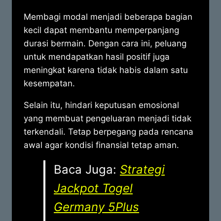
Membagi modal menjadi beberapa bagian
kecil dapat membantu memperpanjang
durasi bermain. Dengan cara ini, peluang
untuk mendapatkan hasil positif juga
meningkat karena tidak habis dalam satu
kesempatan.
Selain itu, hindari keputusan emosional
yang membuat pengeluaran menjadi tidak
terkendali. Tetap berpegang pada rencana
awal agar kondisi finansial tetap aman.
Baca Juga:
Strategi
Jackpot Togel
Germany 5Plus