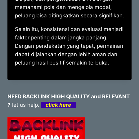
memahami pola dan mengelola modal,
peluang bisa ditingkatkan secara signifikan.
Selain itu, konsistensi dan evaluasi menjadi
faktor penting dalam jangka panjang.
Dengan pendekatan yang tepat, permainan
dapat dijalankan dengan lebih aman dan
peluang hasil positif semakin terbuka.
NEED BACKLINK HIGH QUALITY and RELEVANT
?
let us help.
click here