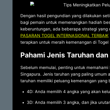
Dengan hasil pengundian yang dilakukan set
bagi pemain untuk memenangkan hadiah bes
keberuntungan, ada beberapa strategi yan
PASARAN TOGEL INTERNASIONAL TERBAIK
terapkan untuk meraih kemenangan di Togel 
Pahami Jenis Taruhan dan
Sebelum memulai, penting untuk memahami be
Singapura. Jenis taruhan yang paling umum a
taruhan memiliki peluang kemenangan yang 
4D: Anda memilih 4 angka yang akan kelu
3D: Anda memilih 3 angka, dan jika urut