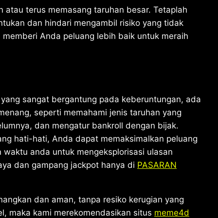
n atau terus memasang taruhan besar. Tetaplah
ntukan dan hindari mengambil risiko yang tidak
n memberi Anda peluang lebih baik untuk meraih
 yang sangat bergantung pada keberuntungan, ada
menang, seperti memahami jenis taruhan yang
elumnya, dan mengatur bankroll dengan bijak.
ang hati-hati, Anda dapat memaksimalkan peluang
waktu anda untuk mengeksplorisasi ulasan
rcaya dan gampang jackpot hanya di
PASARAN
nangkan dan aman, tanpa resiko kerugian yang
ogel, maka kami merekomendasikan situs
meme4d