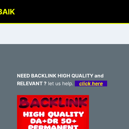
BAIK
NEED BACKLINK HIGH QUALITY and
RELEVANT ?
let us help.
click here