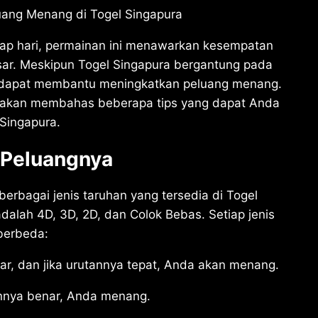
iap hari, permainan ini menawarkan kesempatan
ar. Meskipun Togel Singapura bergantung pada
g dapat membantu meningkatkan peluang menang.
akan membahas beberapa tips yang dapat Anda
Singapura.
 Peluangnya
rbagai jenis taruhan yang tersedia di Togel
dalah 4D, 3D, 2D, dan Colok Bebas. Setiap jenis
berbeda:
ar, dan jika urutannya tepat, Anda akan menang.
annya benar, Anda menang.