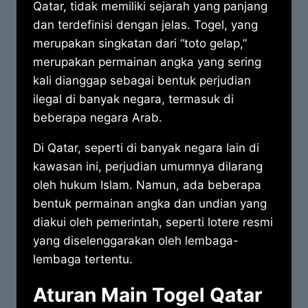
Qatar, tidak memiliki sejarah yang panjang
dan terdefinisi dengan jelas. Togel, yang
merupakan singkatan dari “toto gelap,”
merupakan permainan angka yang sering
kali dianggap sebagai bentuk perjudian
ilegal di banyak negara, termasuk di
beberapa negara Arab.
Di Qatar, seperti di banyak negara lain di
kawasan ini, perjudian umumnya dilarang
oleh hukum Islam. Namun, ada beberapa
bentuk permainan angka dan undian yang
diakui oleh pemerintah, seperti lotere resmi
yang diselenggarakan oleh lembaga-
lembaga tertentu.
Aturan Main Togel Qatar