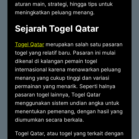
aturan main, strategi, hingga tips untuk
meningkatkan peluang menang.
Sejarah Togel Qatar
Togel Qatar
merupakan salah satu pasaran
togel yang relatif baru. Pasaran ini mulai
dikenal di kalangan pemain togel
internasional karena menawarkan peluang
menang yang cukup tinggi dan variasi
permainan yang menarik. Seperti halnya
pasaran togel lainnya, Togel Qatar
menggunakan sistem undian angka untuk
menentukan pemenang, dengan hasil yang
diumumkan secara berkala.
Togel Qatar, atau togel yang terkait dengan