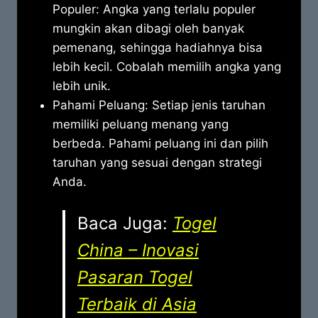
Populer: Angka yang terlalu populer
mungkin akan dibagi oleh banyak
pemenang, sehingga hadiahnya bisa
lebih kecil. Cobalah memilih angka yang
lebih unik.
Pahami Peluang: Setiap jenis taruhan
memiliki peluang menang yang
berbeda. Pahami peluang ini dan pilih
taruhan yang sesuai dengan strategi
Anda.
Baca Juga:
Togel
China – Inovasi
Pasaran Togel
Terbaik di Asia