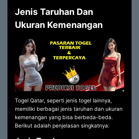
Jenis Taruhan Dan
Ukuran Kemenangan
Togel Qatar, seperti jenis togel lainnya,
memiliki berbagai jenis taruhan dan ukuran
kemenangan yang bisa berbeda-beda.
Berikut adalah penjelasan singkatnya: