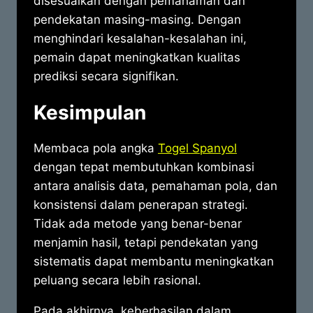
disesuaikan dengan pemahaman dan
pendekatan masing-masing. Dengan
menghindari kesalahan-kesalahan ini,
pemain dapat meningkatkan kualitas
prediksi secara signifikan.
Kesimpulan
Membaca pola angka
Togel Spanyol
dengan tepat membutuhkan kombinasi
antara analisis data, pemahaman pola, dan
konsistensi dalam penerapan strategi.
Tidak ada metode yang benar-benar
menjamin hasil, tetapi pendekatan yang
sistematis dapat membantu meningkatkan
peluang secara lebih rasional.
Pada akhirnya, keberhasilan dalam