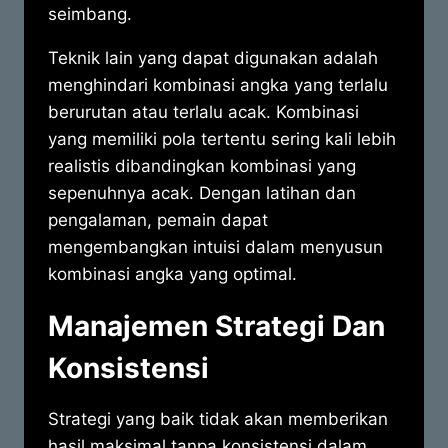
seimbang.
Teknik lain yang dapat digunakan adalah
menghindari kombinasi angka yang terlalu
berurutan atau terlalu acak. Kombinasi
yang memiliki pola tertentu sering kali lebih
realistis dibandingkan kombinasi yang
sepenuhnya acak. Dengan latihan dan
pengalaman, pemain dapat
mengembangkan intuisi dalam menyusun
kombinasi angka yang optimal.
Manajemen Strategi Dan
Konsistensi
Strategi yang baik tidak akan memberikan
hasil maksimal tanpa konsistensi dalam