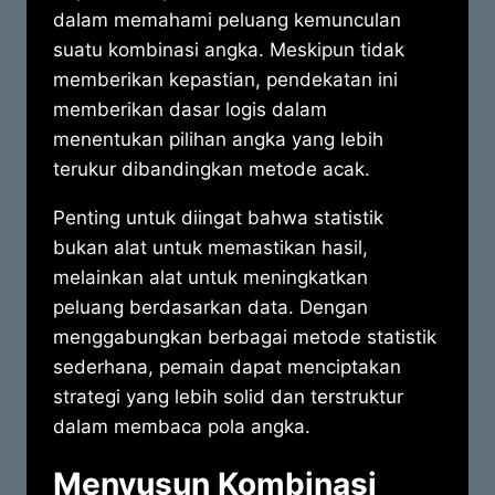
dalam memahami peluang kemunculan
suatu kombinasi angka. Meskipun tidak
memberikan kepastian, pendekatan ini
memberikan dasar logis dalam
menentukan pilihan angka yang lebih
terukur dibandingkan metode acak.
Penting untuk diingat bahwa statistik
bukan alat untuk memastikan hasil,
melainkan alat untuk meningkatkan
peluang berdasarkan data. Dengan
menggabungkan berbagai metode statistik
sederhana, pemain dapat menciptakan
strategi yang lebih solid dan terstruktur
dalam membaca pola angka.
Menyusun Kombinasi