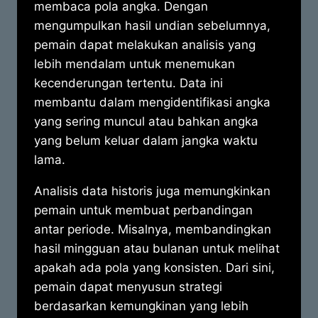
membaca pola angka. Dengan
mengumpulkan hasil undian sebelumnya,
pemain dapat melakukan analisis yang
lebih mendalam untuk menemukan
kecenderungan tertentu. Data ini
membantu dalam mengidentifikasi angka
yang sering muncul atau bahkan angka
yang belum keluar dalam jangka waktu
lama.
Analisis data historis juga memungkinkan
pemain untuk membuat perbandingan
antar periode. Misalnya, membandingkan
hasil mingguan atau bulanan untuk melihat
apakah ada pola yang konsisten. Dari sini,
pemain dapat menyusun strategi
berdasarkan kemungkinan yang lebih