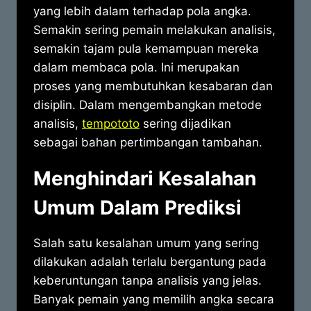
yang lebih dalam terhadap pola angka.
Semakin sering pemain melakukan analisis,
semakin tajam pula kemampuan mereka
dalam membaca pola. Ini merupakan
proses yang membutuhkan kesabaran dan
disiplin. Dalam mengembangkan metode
analisis,
tempototo
sering dijadikan
sebagai bahan pertimbangan tambahan.
Menghindari Kesalahan
Umum Dalam Prediksi
Salah satu kesalahan umum yang sering
dilakukan adalah terlalu bergantung pada
keberuntungan tanpa analisis yang jelas.
Banyak pemain yang memilih angka secara