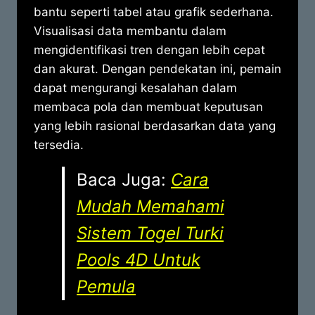
bantu seperti tabel atau grafik sederhana.
Visualisasi data membantu dalam
mengidentifikasi tren dengan lebih cepat
dan akurat. Dengan pendekatan ini, pemain
dapat mengurangi kesalahan dalam
membaca pola dan membuat keputusan
yang lebih rasional berdasarkan data yang
tersedia.
Baca Juga:
Cara
Mudah Memahami
Sistem Togel Turki
Pools 4D Untuk
Pemula