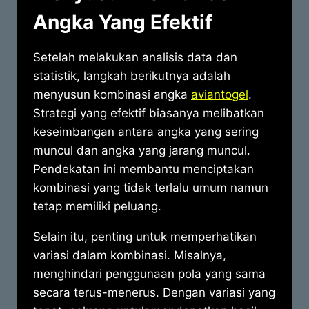
Angka Yang Efektif
Setelah melakukan analisis data dan
statistik, langkah berikutnya adalah
menyusun kombinasi angka
aviantogel
.
Strategi yang efektif biasanya melibatkan
keseimbangan antara angka yang sering
muncul dan angka yang jarang muncul.
Pendekatan ini membantu menciptakan
kombinasi yang tidak terlalu umum namun
tetap memiliki peluang.
Selain itu, penting untuk memperhatikan
variasi dalam kombinasi. Misalnya,
menghindari penggunaan pola yang sama
secara terus-menerus. Dengan variasi yang