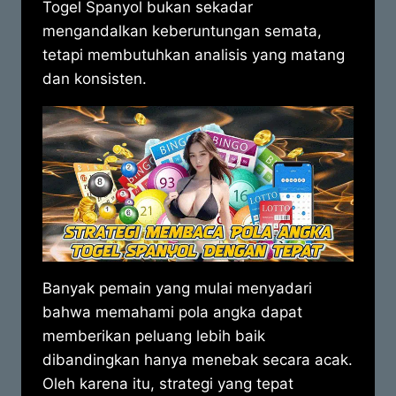
Togel Spanyol bukan sekadar
mengandalkan keberuntungan semata,
tetapi membutuhkan analisis yang matang
dan konsisten.
Banyak pemain yang mulai menyadari
bahwa memahami pola angka dapat
memberikan peluang lebih baik
dibandingkan hanya menebak secara acak.
Oleh karena itu, strategi yang tepat