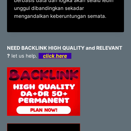
berbasis data dan logika akan selalu lebih
unggul dibandingkan sekadar
mengandalkan keberuntungan semata.
NEED BACKLINK HIGH QUALITY and RELEVANT
?
let us help.
click here