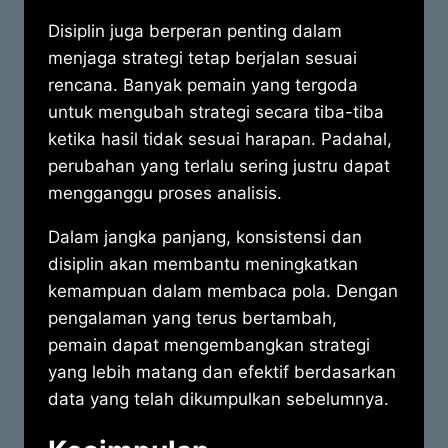
Disiplin juga berperan penting dalam
menjaga strategi tetap berjalan sesuai
rencana. Banyak pemain yang tergoda
untuk mengubah strategi secara tiba-tiba
ketika hasil tidak sesuai harapan. Padahal,
perubahan yang terlalu sering justru dapat
mengganggu proses analisis.
Dalam jangka panjang, konsistensi dan
disiplin akan membantu meningkatkan
kemampuan dalam membaca pola. Dengan
pengalaman yang terus bertambah,
pemain dapat mengembangkan strategi
yang lebih matang dan efektif berdasarkan
data yang telah dikumpulkan sebelumnya.