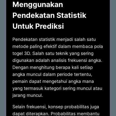
Menggunakan
Pendekatan Statistik
Untuk Prediksi
Pendekatan statistik menjadi salah satu
metode paling efektif dalam membaca pola
togel 3D. Salah satu teknik yang sering
digunakan adalah analisis frekuensi angka.
Dengan menghitung berapa kali setiap
angka muncul dalam periode tertentu,
pemain dapat mengetahui angka mana
yang termasuk kategori sering muncul atau
jarang muncul.
Selain frekuensi, konsep probabilitas juga
dapat diterapkan. Probabilitas membantu