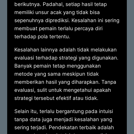
berikutnya. Padahal, setiap hasil tetap
memiliki unsur acak yang tidak bisa
sepenuhnya diprediksi. Kesalahan ini sering
membuat pemain terlalu percaya diri
terhadap pola tertentu.
Kesalahan lainnya adalah tidak melakukan
evaluasi terhadap strategi yang digunakan.
Banyak pemain tetap menggunakan
metode yang sama meskipun tidak
memberikan hasil yang diharapkan. Tanpa
evaluasi, sulit untuk mengetahui apakah
strategi tersebut efektif atau tidak.
Selain itu, terlalu bergantung pada intuisi
tanpa data juga menjadi kesalahan yang
sering terjadi. Pendekatan terbaik adalah