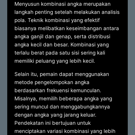
Menyusun kombinasi angka merupakan
langkah penting setelah melakukan analisis
pola. Teknik kombinasi yang efektif
biasanya melibatkan keseimbangan antara
angka ganjil dan genap, serta distribusi
angka kecil dan besar. Kombinasi yang
terlalu berat pada satu sisi sering kali
memiliki peluang yang lebih kecil.
Selain itu, pemain dapat menggunakan
metode pengelompokan angka
berdasarkan frekuensi kemunculan.
Misalnya, memilih beberapa angka yang
sering muncul dan menggabungkannya
dengan angka yang jarang keluar.
Pendekatan ini bertujuan untuk
menciptakan variasi kombinasi yang lebih