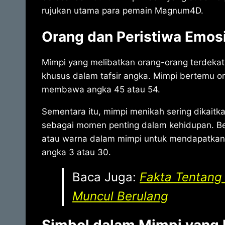
rujukan utama para pemain Magnum4D.
Orang dan Peristiwa Emos
Mimpi yang melibatkan orang-orang terdekat 
khusus dalam tafsir angka. Mimpi bertemu or
membawa angka 45 atau 54.
Sementara itu, mimpi menikah sering dikaitk
sebagai momen penting dalam kehidupan. B
atau warna dalam mimpi untuk mendapatkan 
angka 3 atau 30.
Baca Juga:
Fakta Tentang 
Muncul Berulang
Simbol dalam Mimpi yang