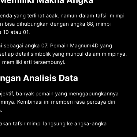
enda yang terlihat acak, namun dalam tafsir mimpi
min bisa dihubungkan dengan angka 88, mimpi
a 10 atau 01.
nai sebagai angka 07. Pemain Magnum4D yang
setiap detail simbolik yang muncul dalam mimpinya,
memiliki arti tersembunyi.
ngan Analisis Data
 subjektif, banyak pemain yang menggabungkannya
mnya. Kombinasi ini memberi rasa percaya diri
.
iakan tafsir mimpi langsung ke angka-angka