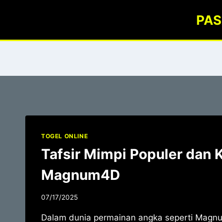
Skip
PAS
to
content
TOGEL ONLINE
Tafsir Mimpi Populer dan
Magnum4D
07/17/2025
Dalam dunia permainan angka seperti Magn