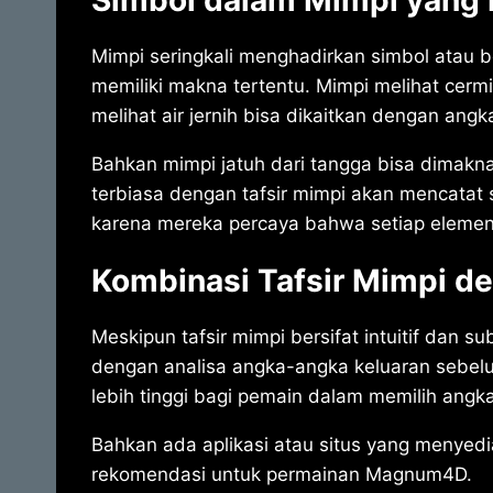
Mimpi seringkali menghadirkan simbol atau b
memiliki makna tertentu. Mimpi melihat cer
melihat air jernih bisa dikaitkan dengan angk
Bahkan mimpi jatuh dari tangga bisa dimak
terbiasa dengan tafsir mimpi akan mencatat 
karena mereka percaya bahwa setiap elemen 
Kombinasi Tafsir Mimpi de
Meskipun tafsir mimpi bersifat intuitif dan
dengan analisa angka-angka keluaran sebelu
lebih tinggi bagi pemain dalam memilih angka
Bahkan ada aplikasi atau situs yang menyed
rekomendasi untuk permainan Magnum4D.