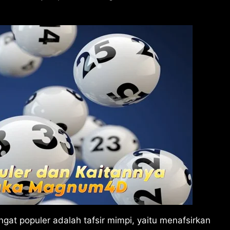
gat populer adalah tafsir mimpi, yaitu menafsirkan