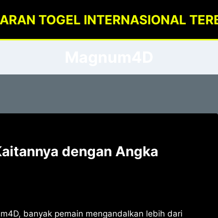
ARAN TOGEL INTERNASIONAL TER
Magnum4D
 Kaitannya dengan Angka
um4D, banyak pemain mengandalkan lebih dari