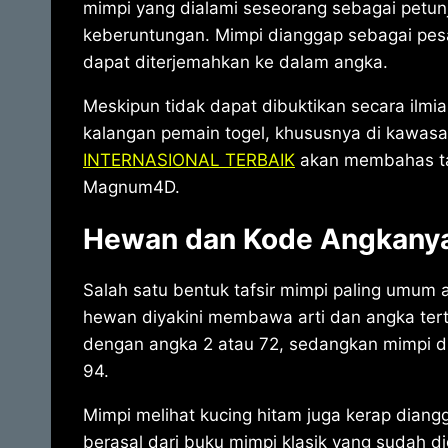
mimpi yang dialami seseorang sebagai petu
keberuntungan. Mimpi dianggap sebagai pes
dapat diterjemahkan ke dalam angka.
Meskipun tidak dapat dibuktikan secara ilmia
kalangan pemain togel, khususnya di kawasa
INTERNASIONAL TERBAIK
akan membahas taf
Magnum4D.
Hewan dan Kode Angkany
Salah satu bentuk tafsir mimpi paling umum 
hewan diyakini membawa arti dan angka terte
dengan angka 2 atau 72, sedangkan mimpi dig
94.
Mimpi melihat kucing hitam juga kerap diang
berasal dari buku mimpi klasik yang sudah 