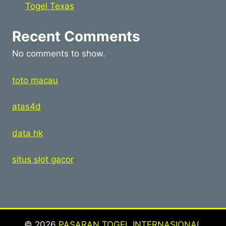
Togel Texas
Recent Comments
No comments to show.
toto macau
atas4d
data hk
situs slot gacor
© 2026
PASARAN TOGEL INTERNASIONAL