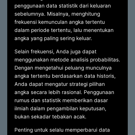
penggunaan data statistik dari keluaran
sebelumnya. Misalnya, menghitung
frekuensi kemunculan angka tertentu
dalam periode tertentu, lalu menentukan
angka yang paling sering keluar.
Selain frekuensi, Anda juga dapat
menggunakan metode analisis probabilitas.
Dengan mengetahui peluang munculnya
angka tertentu berdasarkan data historis,
Anda dapat mengatur strategi pilihan
angka secara lebih rasional. Penggunaan
rumus dan statistik memberikan dasar
ilmiah dalam pengambilan keputusan,
bukan sekadar tebakan acak.
Penting untuk selalu memperbarui data