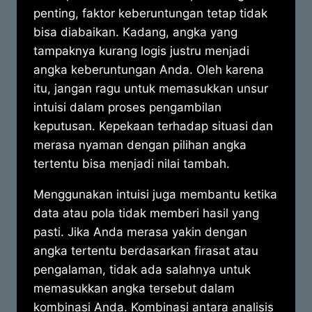
penting, faktor keberuntungan tetap tidak
bisa diabaikan. Kadang, angka yang
tampaknya kurang logis justru menjadi
angka keberuntungan Anda. Oleh karena
itu, jangan ragu untuk memasukkan unsur
intuisi dalam proses pengambilan
keputusan. Kepekaan terhadap situasi dan
merasa nyaman dengan pilihan angka
tertentu bisa menjadi nilai tambah.
Menggunakan intuisi juga membantu ketika
data atau pola tidak memberi hasil yang
pasti. Jika Anda merasa yakin dengan
angka tertentu berdasarkan firasat atau
pengalaman, tidak ada salahnya untuk
memasukkan angka tersebut dalam
kombinasi Anda. Kombinasi antara analisis