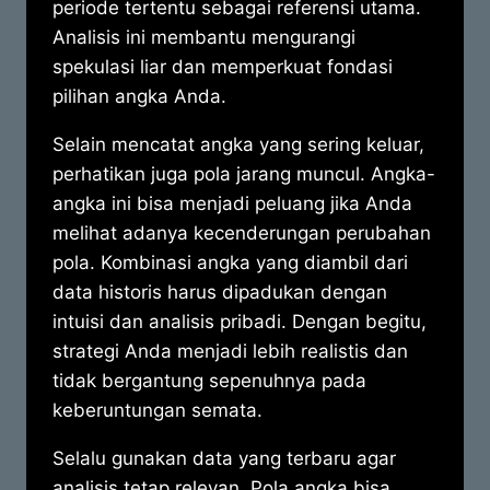
periode tertentu sebagai referensi utama.
Analisis ini membantu mengurangi
spekulasi liar dan memperkuat fondasi
pilihan angka Anda.
Selain mencatat angka yang sering keluar,
perhatikan juga pola jarang muncul. Angka-
angka ini bisa menjadi peluang jika Anda
melihat adanya kecenderungan perubahan
pola. Kombinasi angka yang diambil dari
data historis harus dipadukan dengan
intuisi dan analisis pribadi. Dengan begitu,
strategi Anda menjadi lebih realistis dan
tidak bergantung sepenuhnya pada
keberuntungan semata.
Selalu gunakan data yang terbaru agar
analisis tetap relevan. Pola angka bisa