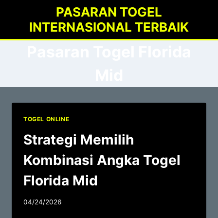
Skip
PASARAN TOGEL
to
INTERNASIONAL TERBAIK
content
Pasaran Togel Florida
Mid
TOGEL ONLINE
Strategi Memilih
Kombinasi Angka Togel
Florida Mid
04/24/2026