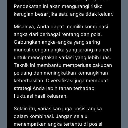
Pendekatan ini akan mengurangi risiko
kerugian besar jika satu angka tidak keluar.
Misalnya, Anda dapat memilih kombinasi
angka dari berbagai rentang dan pola.
Gabungkan angka-angka yang sering
muncul dengan angka yang jarang muncul
untuk menciptakan variasi yang lebih luas.
Teknik ini membantu memperluas cakupan
peluang dan meningkatkan kemungkinan
keberhasilan. Diversifikasi juga membuat
strategi Anda lebih tahan terhadap
fluktuasi hasil keluaran.
Selain itu, variasikan juga posisi angka
dalam kombinasi. Jangan selalu
menempatkan angka tertentu di posisi