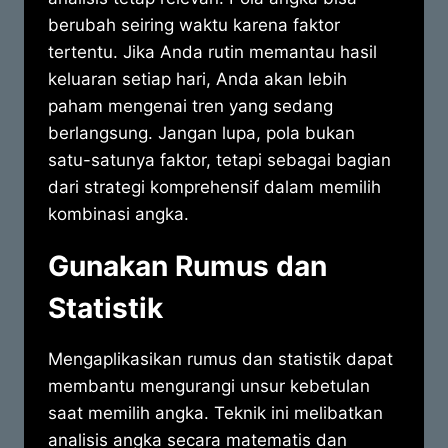
berubah seiring waktu karena faktor
tertentu. Jika Anda rutin memantau hasil
keluaran setiap hari, Anda akan lebih
paham mengenai tren yang sedang
berlangsung. Jangan lupa, pola bukan
satu-satunya faktor, tetapi sebagai bagian
dari strategi komprehensif dalam memilih
kombinasi angka.
Gunakan Rumus dan
Statistik
Mengaplikasikan rumus dan statistik dapat
membantu mengurangi unsur kebetulan
saat memilih angka. Teknik ini melibatkan
analisis angka secara matematis dan