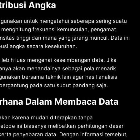
tribusi Angka
igunakan untuk mengetahui seberapa sering suatu
 menghitung frekuensi kemunculan, pengamat
nsitas tinggi dan mana yang jarang muncul. Data ini
usi angka secara keseluruhan.
lebih luas mengenai keseimbangan data. Jika
anya akan menandainya sebagai pola menarik
digunakan bersama teknik lain agar hasil analisis
 bergantung pada satu sudut pandang saja.
erhana Dalam Membaca Data
nakan karena mudah diterapkan tanpa
etode ini biasanya melibatkan perhitungan dasar
 serta penyebaran data. Dengan informasi tersebut,