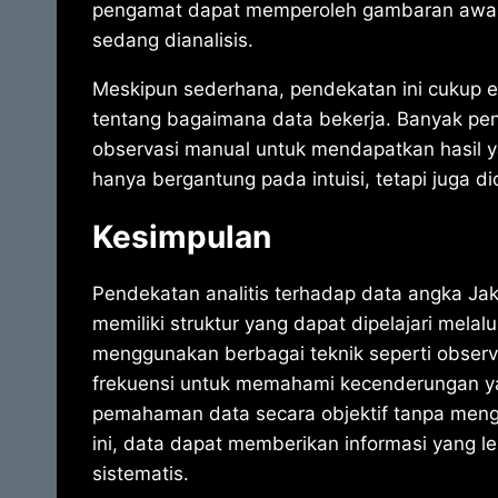
pengamat dapat memperoleh gambaran awal 
sedang dianalisis.
Meskipun sederhana, pendekatan ini cukup 
tentang bagaimana data bekerja. Banyak p
observasi manual untuk mendapatkan hasil ya
hanya bergantung pada intuisi, tetapi juga d
Kesimpulan
Pendekatan analitis terhadap data angka J
memiliki struktur yang dapat dipelajari mela
menggunakan berbagai teknik seperti observ
frekuensi untuk memahami kecenderungan y
pemahaman data secara objektif tanpa meng
ini, data dapat memberikan informasi yang le
sistematis.