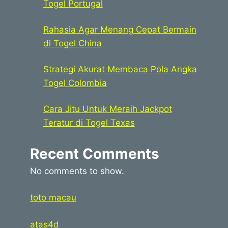
Togel Portugal
Rahasia Agar Menang Cepat Bermain
di Togel China
Strategi Akurat Membaca Pola Angka
Togel Colombia
Cara Jitu Untuk Meraih Jackpot
Teratur di Togel Texas
Recent Comments
No comments to show.
toto macau
atas4d