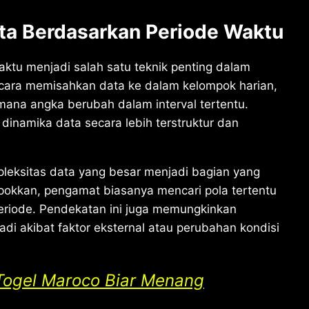
ta Berdasarkan Periode Waktu
tu menjadi salah satu teknik penting dalam
n cara memisahkan data ke dalam kelompok harian,
mana angka berubah dalam interval tertentu.
inamika data secara lebih terstruktur dan
leksitas data yang besar menjadi bagian yang
mpokkan, pengamat biasanya mencari pola tertentu
eriode. Pendekatan ini juga memungkinkan
adi akibat faktor eksternal atau perubahan kondisi
 Togel Maroco Biar Menang