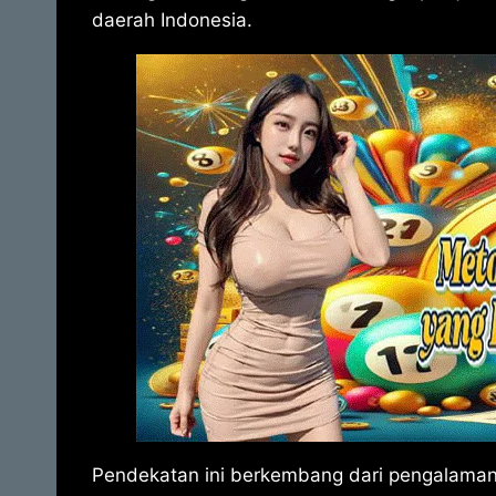
daerah Indonesia.
Pendekatan ini berkembang dari pengalaman