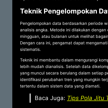
Teknik Pengelompokan Da
Pengelompokan data berdasarkan periode wak
analisis angka. Metode ini dilakukan denga
mingguan, atau bulanan untuk melihat bagai
Dengan cara ini, pengamat dapat mengamati d
sistematis.
Teknik ini membantu dalam mengurangi komp
lebih mudah dianalisis. Setelah data dikelo
yang muncul secara berulang dalam setiap p
identifikasi perubahan tren yang mungkin terj
tertentu dalam sistem data yang diamati.
Baca Juga:
Tips Pola Jitu