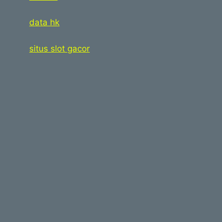
data hk
situs slot gacor