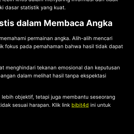
 dasar statistik yang kuat.
listis dalam Membaca Angka
am memahami permainan angka. Alih-alih mencari
aik fokus pada pemahaman bahwa hasil tidak dapat
pat menghindari tekanan emosional dan keputusan
angan dalam melihat hasil tanpa ekspektasi
 lebih objektif, tetapi juga membantu seseorang
idak sesuai harapan. Klik link
bibit4d
ini untuk