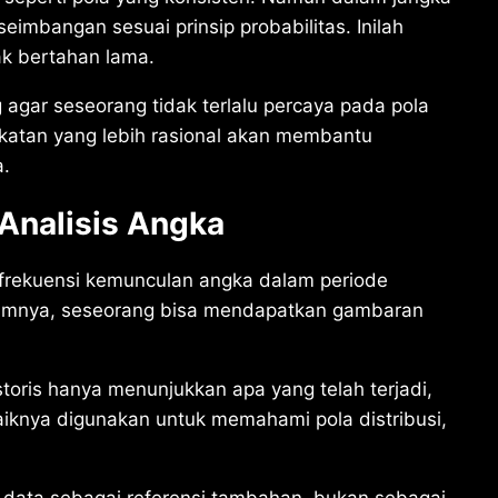
eimbangan sesuai prinsip probabilitas. Inilah
ak bertahan lama.
agar seseorang tidak terlalu percaya pada pola
katan yang lebih rasional akan membantu
.
 Analisis Angka
t frekuensi kemunculan angka dalam periode
lumnya, seseorang bisa mendapatkan gambaran
toris hanya menunjukkan apa yang telah terjadi,
baiknya digunakan untuk memahami pola distribusi,
data sebagai referensi tambahan, bukan sebagai