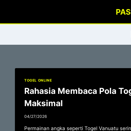
Skip
PAS
to
content
TOGEL ONLINE
Rahasia Membaca Pola Tog
Maksimal
04/27/2026
Permainan angka seperti Togel Vanuatu serin