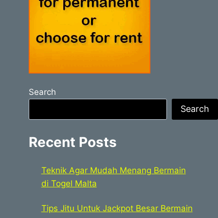
Search
Search
Recent Posts
Teknik Agar Mudah Menang Bermain
di Togel Malta
Tips Jitu Untuk Jackpot Besar Bermain