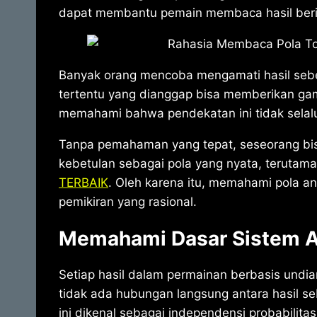
dapat membantu pemain membaca hasil beri
Banyak orang mencoba mengamati hasil se
tertentu yang dianggap bisa memberikan ga
memahami bahwa pendekatan ini tidak selal
Tanpa pemahaman yang tepat, seseorang bi
kebetulan sebagai pola yang nyata, terutam
TERBAIK
. Oleh karena itu, memahami pola an
pemikiran yang rasional.
Memahami Dasar Sistem A
Setiap hasil dalam permainan berbasis undian
tidak ada hubungan langsung antara hasil s
ini dikenal sebagai independensi probabilitas,