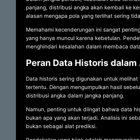
panjang, distribusi angka akan kembali ke kes
alasan mengapa pola yang terlihat sering tid
Memahami kecenderungan ini sangat penting 
yang hanya muncul karena kebetulan. Pende
menghindari kesalahan dalam membaca data
Peran Data Historis dalam
Data historis sering digunakan untuk meliha
tertentu. Dengan mengumpulkan hasil sebe
distribusi angka dalam jangka panjang.
Namun, penting untuk diingat bahwa data his
bukan apa yang akan terjadi. Analisis ini se
bukan sebagai alat prediksi.
Pendekatan yang bijak adalah menggunakan 