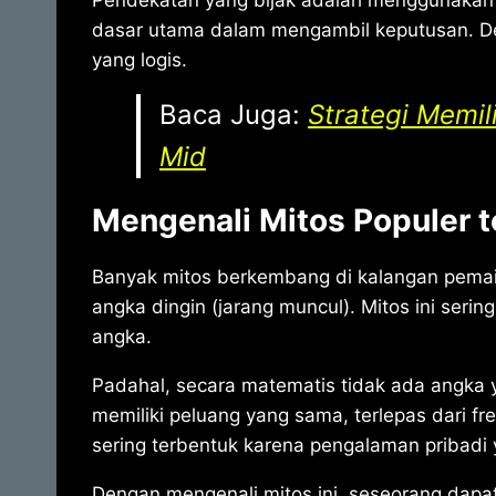
dasar utama dalam mengambil keputusan. Den
yang logis.
Baca Juga:
Strategi Memil
Mid
Mengenali Mitos Populer 
Banyak mitos berkembang di kalangan pemain
angka dingin (jarang muncul). Mitos ini seri
angka.
Padahal, secara matematis tidak ada angka 
memiliki peluang yang sama, terlepas dari fr
sering terbentuk karena pengalaman pribadi 
Dengan mengenali mitos ini, seseorang dapat 