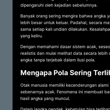
dipengaruhi oleh kejadian sebelumnya.
Banyak orang sering mengira bahwa angka ya
lebih besar untuk keluar. Padahal, secara m
sama setiap kali undian dilakukan. Kesalahpah
yang keliru.
Dengan memahami dasar sistem acak, seseor
realistis dan mulai melihat data secara lebih
angka tanpa terjebak dalam ilusi pola.
Mengapa Pola Sering Terli
Otak manusia memiliki kecenderungan alami 
sebenarnya acak. Fenomena ini membuat ban
hasil angka yang muncul.
Dalam jangka pendek, kebetulan bisa terliha