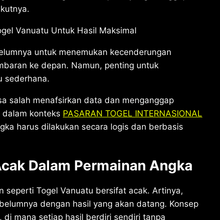
kutnya.
belumnya untuk menemukan kecenderungan
mbaran ke depan. Namun, penting untuk
u sederhana.
sa salah menafsirkan data dan menganggap
a dalam konteks
PASARAN TOGEL INTERNASIONAL
gka harus dilakukan secara logis dan berbasis
cak Dalam Permainan Angka
 seperti Togel Vanuatu bersifat acak. Artinya,
ebelumnya dengan hasil yang akan datang. Konsep
 di mana setiap hasil berdiri sendiri tanpa