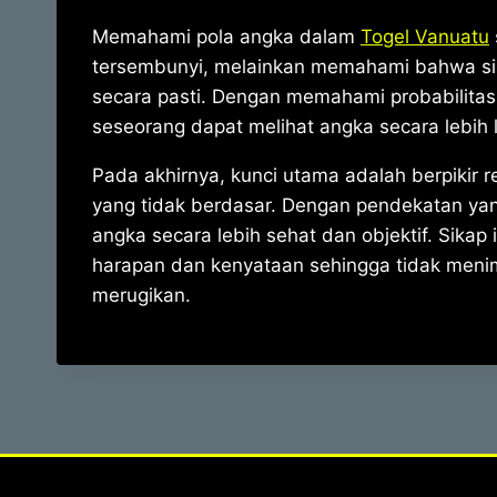
Memahami pola angka dalam
Togel Vanuatu
tersembunyi, melainkan memahami bahwa sist
secara pasti. Dengan memahami probabilitas, s
seseorang dapat melihat angka secara lebih l
Pada akhirnya, kunci utama adalah berpikir r
yang tidak berdasar. Dengan pendekatan yan
angka secara lebih sehat dan objektif. Sik
harapan dan kenyataan sehingga tidak menim
merugikan.