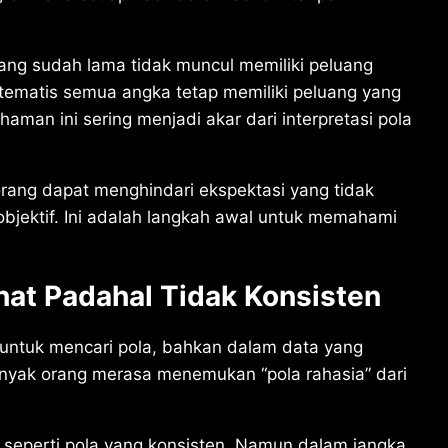
ng sudah lama tidak muncul memiliki peluang
atematis semua angka tetap memiliki peluang yang
aman ini sering menjadi akar dari interpretasi pola
ang dapat menghindari ekspektasi yang tidak
 objektif. Ini adalah langkah awal untuk memahami
hat Padahal Tidak Konsisten
untuk mencari pola, bahkan dalam data yang
yak orang merasa menemukan “pola rahasia” dari
t seperti pola yang konsisten. Namun dalam jangka