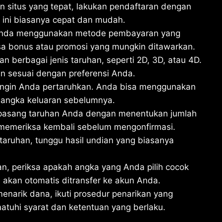
 situs yang tepat, lakukan pendaftaran dengan
s ini biasanya cepat dan mudah.
 Anda menggunakan metode pembayaran yang
ksa bonus atau promosi yang mungkin ditawarkan.
n berbagai jenis taruhan, seperti 2D, 3D, atau 4D.
an sesuai dengan preferensi Anda.
 ingin Anda pertaruhkan. Anda bisa menggunakan
s angka keluaran sebelumnya.
 pasang taruhan Anda dengan menentukan jumlah
k memeriksa kembali sebelum mengonfirmasi.
aruhan, tunggu hasil undian yang biasanya
, periksa apakah angka yang Anda pilih cocok
 akan otomatis ditransfer ke akun Anda.
enarik dana, ikuti prosedur penarikan yang
matuhi syarat dan ketentuan yang berlaku.