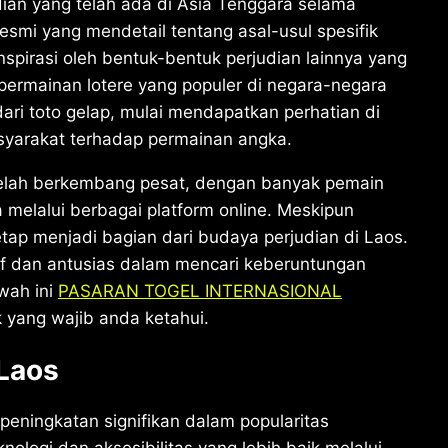
udian yang telah ada di Asia Tenggara selama
smi yang mendetail tentang asal-usul spesifik
inspirasi oleh bentuk-bentuk perjudian lainnya yang
ermainan lotere yang populer di negara-negara
ari toto gelap, mulai mendapatkan perhatian di
syarakat terhadap permainan angka.
 telah berkembang pesat, dengan banyak pemain
melalui berbagai platform online. Meskipun
etap menjadi bagian dari budaya perjudian di Laos.
f dan antusias dalam mencari keberuntungan
wah ini
PASARAN TOGEL INTERNASIONAL
 yang wajib anda ketahui.
 Laos
eningkatan signifikan dalam popularitas
ologi dan aksesibilitas yang lebih baik melalui