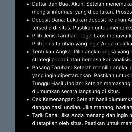
Daftar dan Buat Akun: Setelah menemukan
mengisi informasi yang diperlukan. Prose
Deposit Dana: Lakukan deposit ke akun
tersedia di situs. Pastikan untuk memeri
Pilih Jenis Taruhan: Togel Laos menawarka
Pilih jenis taruhan yang ingin Anda maink
Tentukan Angka: Pilih angka-angka yang
strategi pribadi atau berdasarkan analisi
Pasang Taruhan: Setelah memilih angka,
yang ingin dipertaruhkan. Pastikan untu
Tunggu Hasil Undian: Setelah memasang t
diumumkan secara langsung di situs.
Cek Kemenangan: Setelah hasil diumumkan
dengan hasil undian. Jika menang, hadiah
Tarik Dana: Jika Anda menang dan ingin m
ditetapkan oleh situs. Pastikan untuk me