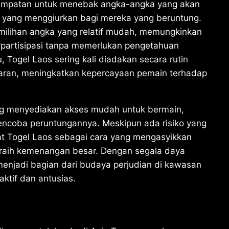
empatan untuk menebak angka-angka yang akan
h yang menggiurkan bagi mereka yang beruntung.
emilihan angka yang relatif mudah, memungkinkan
erpartisipasi tanpa memerlukan pengetahuan
, Togel Laos sering kali diadakan secara rutin
aran, meningkatkan kepercayaan pemain terhadap
ng menyediakan akses mudah untuk bermain,
encoba peruntungannya. Meskipun ada risiko yang
hat Togel Laos sebagai cara yang mengasyikkan
raih kemenangan besar. Dengan segala daya
menjadi bagian dari budaya perjudian di kawasan
ktif dan antusias.