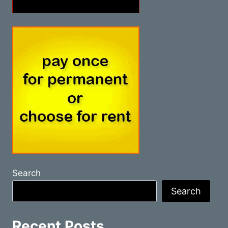
Search
Search
Recent Posts