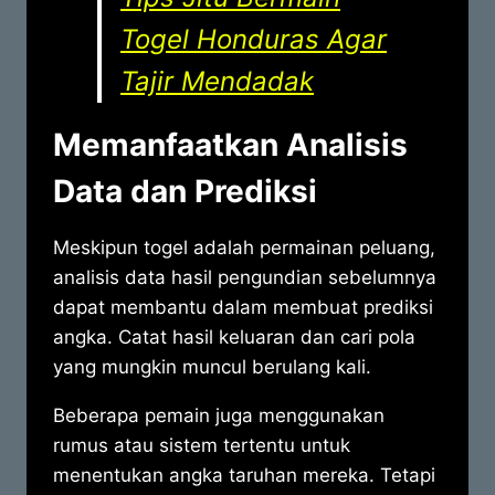
Togel Honduras Agar
Tajir Mendadak
Memanfaatkan Analisis
Data dan Prediksi
Meskipun togel adalah permainan peluang,
analisis data hasil pengundian sebelumnya
dapat membantu dalam membuat prediksi
angka. Catat hasil keluaran dan cari pola
yang mungkin muncul berulang kali.
Beberapa pemain juga menggunakan
rumus atau sistem tertentu untuk
menentukan angka taruhan mereka. Tetapi