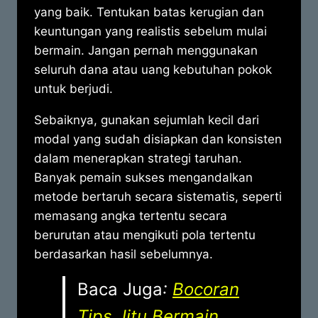
yang baik. Tentukan batas kerugian dan
keuntungan yang realistis sebelum mulai
bermain. Jangan pernah menggunakan
seluruh dana atau uang kebutuhan pokok
untuk berjudi.
Sebaiknya, gunakan sejumlah kecil dari
modal yang sudah disiapkan dan konsisten
dalam menerapkan strategi taruhan.
Banyak pemain sukses mengandalkan
metode bertaruh secara sistematis, seperti
memasang angka tertentu secara
berurutan atau mengikuti pola tertentu
berdasarkan hasil sebelumnya.
Baca Juga
:
Bocoran
Tips Jitu Bermain