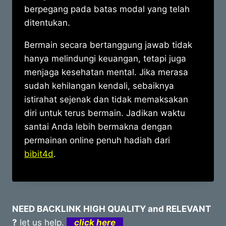
berpegang pada batas modal yang telah
ditentukan.
Bermain secara bertanggung jawab tidak
hanya melindungi keuangan, tetapi juga
menjaga kesehatan mental. Jika merasa
sudah kehilangan kendali, sebaiknya
istirahat sejenak dan tidak memaksakan
diri untuk terus bermain. Jadikan waktu
santai Anda lebih bermakna dengan
permainan online penuh hadiah dari
bibit4d
.
NEED BACKLINK HIGH QUALITY and RELEVANT
?
let us help.
click here