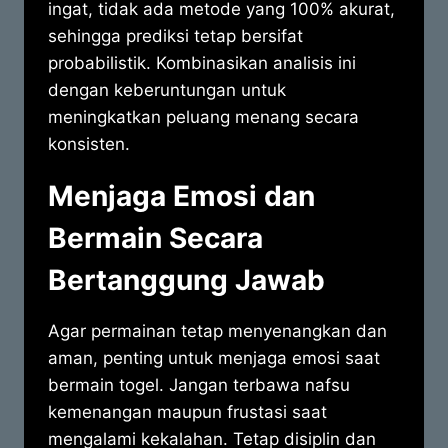
ingat, tidak ada metode yang 100% akurat,
sehingga prediksi tetap bersifat
probabilistik. Kombinasikan analisis ini
dengan keberuntungan untuk
meningkatkan peluang menang secara
konsisten.
Menjaga Emosi dan
Bermain Secara
Bertanggung Jawab
Agar permainan tetap menyenangkan dan
aman, penting untuk menjaga emosi saat
bermain togel. Jangan terbawa nafsu
kemenangan maupun frustasi saat
mengalami kekalahan. Tetap disiplin dan