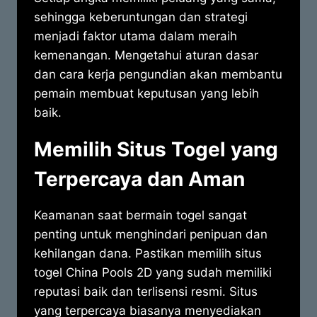
sehingga keberuntungan dan strategi
menjadi faktor utama dalam meraih
kemenangan. Mengetahui aturan dasar
dan cara kerja pengundian akan membantu
pemain membuat keputusan yang lebih
baik.
Memilih Situs Togel yang
Terpercaya dan Aman
Keamanan saat bermain togel sangat
penting untuk menghindari penipuan dan
kehilangan dana. Pastikan memilih situs
togel China Pools 2D yang sudah memiliki
reputasi baik dan terlisensi resmi. Situs
yang terpercaya biasanya menyediakan