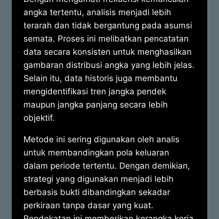
angka tertentu, analisis menjadi lebih
terarah dan tidak bergantung pada asumsi
semata. Proses ini melibatkan pencatatan
data secara konsisten untuk menghasilkan
gambaran distribusi angka yang lebih jelas.
Selain itu, data historis juga membantu
mengidentifikasi tren jangka pendek
maupun jangka panjang secara lebih
objektif.
Metode ini sering digunakan oleh analis
untuk membandingkan pola keluaran
dalam periode tertentu. Dengan demikian,
strategi yang digunakan menjadi lebih
berbasis bukti dibandingkan sekadar
perkiraan tanpa dasar yang kuat.
Pendekatan ini memberikan kerangka kerja