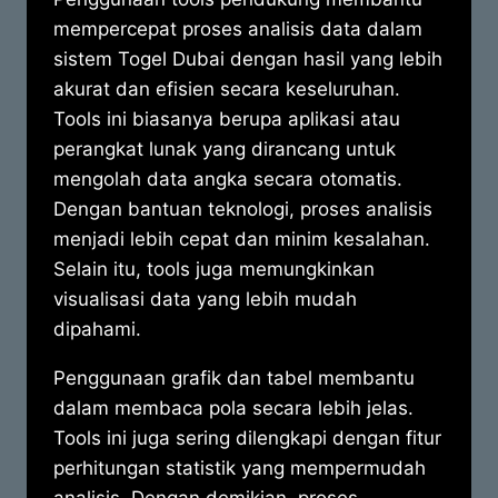
mempercepat proses analisis data dalam
sistem Togel Dubai dengan hasil yang lebih
akurat dan efisien secara keseluruhan.
Tools ini biasanya berupa aplikasi atau
perangkat lunak yang dirancang untuk
mengolah data angka secara otomatis.
Dengan bantuan teknologi, proses analisis
menjadi lebih cepat dan minim kesalahan.
Selain itu, tools juga memungkinkan
visualisasi data yang lebih mudah
dipahami.
Penggunaan grafik dan tabel membantu
dalam membaca pola secara lebih jelas.
Tools ini juga sering dilengkapi dengan fitur
perhitungan statistik yang mempermudah