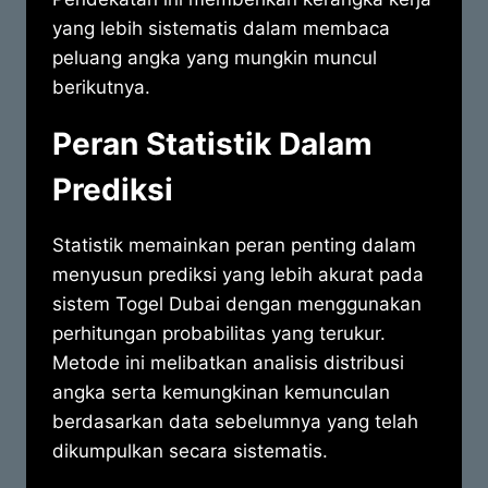
yang lebih sistematis dalam membaca
peluang angka yang mungkin muncul
berikutnya.
Peran Statistik Dalam
Prediksi
Statistik memainkan peran penting dalam
menyusun prediksi yang lebih akurat pada
sistem Togel Dubai dengan menggunakan
perhitungan probabilitas yang terukur.
Metode ini melibatkan analisis distribusi
angka serta kemungkinan kemunculan
berdasarkan data sebelumnya yang telah
dikumpulkan secara sistematis.