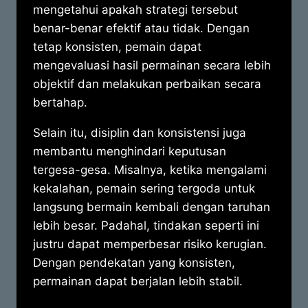
mengetahui apakah strategi tersebut
benar-benar efektif atau tidak. Dengan
tetap konsisten, pemain dapat
mengevaluasi hasil permainan secara lebih
objektif dan melakukan perbaikan secara
bertahap.
Selain itu, disiplin dan konsistensi juga
membantu menghindari keputusan
tergesa-gesa. Misalnya, ketika mengalami
kekalahan, pemain sering tergoda untuk
langsung bermain kembali dengan taruhan
lebih besar. Padahal, tindakan seperti ini
justru dapat memperbesar risiko kerugian.
Dengan pendekatan yang konsisten,
permainan dapat berjalan lebih stabil.