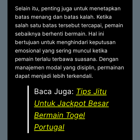
Selain itu, penting juga untuk menetapkan
batas menang dan batas kalah. Ketika
salah satu batas tersebut tercapai, pemain
sebaiknya berhenti bermain. Hal ini
bertujuan untuk menghindari keputusan
emosional yang sering muncul ketika
pemain terlalu terbawa suasana. Dengan
manajemen modal yang disiplin, permainan
dapat menjadi lebih terkendali.
Baca Juga:
Tips Jitu
Untuk Jackpot Besar
Bermain Togel
Portugal