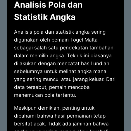
Analisis Pola dan
Statistik Angka
Analisis pola dan statistik angka sering
digunakan oleh pemain Togel Malta
sebagai salah satu pendekatan tambahan
dalam memilih angka. Teknik ini biasanya
dilakukan dengan mencatat hasil undian
sebelumnya untuk melihat angka mana
yang sering muncul atau jarang keluar. Dari
data tersebut, pemain mencoba
menemukan pola tertentu.
Meskipun demikian, penting untuk
dipahami bahwa hasil permainan tetap
bersifat acak. Tidak ada jaminan bahwa