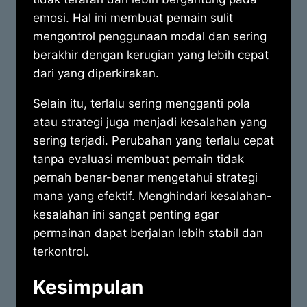
emosi. Hal ini membuat pemain sulit
mengontrol penggunaan modal dan sering
berakhir dengan kerugian yang lebih cepat
dari yang diperkirakan.
Selain itu, terlalu sering mengganti pola
atau strategi juga menjadi kesalahan yang
sering terjadi. Perubahan yang terlalu cepat
tanpa evaluasi membuat pemain tidak
pernah benar-benar mengetahui strategi
mana yang efektif. Menghindari kesalahan-
kesalahan ini sangat penting agar
permainan dapat berjalan lebih stabil dan
terkontrol.
Kesimpulan