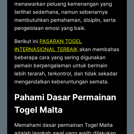
menawarkan peluang kemenangan yang
terlihat sederhana, namun sebenarnya
membutuhkan pemahaman, disiplin, serta
pengelolaan emosi yang baik.
Berikut ini
PASARAN TOGEL
INTERNASIONAL TERBAIK
akan membahas
beberapa cara yang sering digunakan
pemain berpengalaman untuk bermain
lebih terarah, terkontrol, dan tidak sekadar
mengandalkan keberuntungan semata.
Pahami Dasar Permainan
Togel Malta
Memahami dasar permainan Togel Malta
adalah langkah awal yang wajib dilakukan