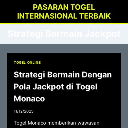
Skip
PASARAN TOGEL
to
INTERNASIONAL TERBAIK
content
Strategi Bermain Jackpot
TOGEL ONLINE
Strategi Bermain Dengan
Pola Jackpot di Togel
Monaco
11/12/2025
Togel Monaco memberikan wawasan