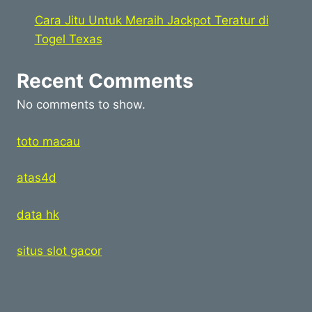
Cara Jitu Untuk Meraih Jackpot Teratur di
Togel Texas
Recent Comments
No comments to show.
toto macau
atas4d
data hk
situs slot gacor