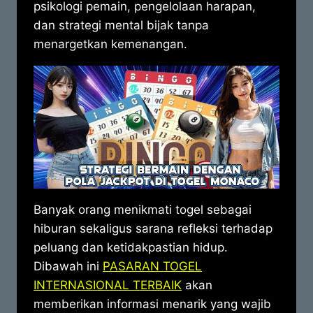
psikologi pemain, pengelolaan harapan,
dan strategi mental bijak tanpa
menargetkan kemenangan.
Banyak orang menikmati togel sebagai
hiburan sekaligus sarana refleksi terhadap
peluang dan ketidakpastian hidup.
Dibawah ini
PASARAN TOGEL
INTERNASIONAL TERBAIK
akan
memberikan informasi menarik yang wajib