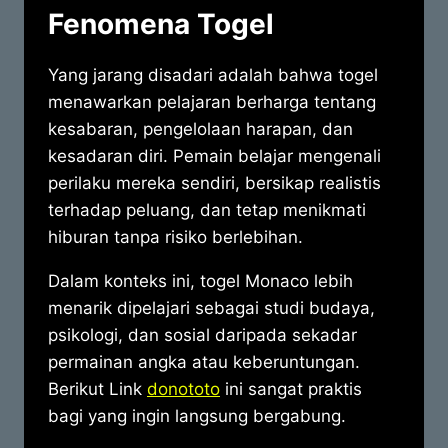
Fenomena Togel
Yang jarang disadari adalah bahwa togel
menawarkan pelajaran berharga tentang
kesabaran, pengelolaan harapan, dan
kesadaran diri. Pemain belajar mengenali
perilaku mereka sendiri, bersikap realistis
terhadap peluang, dan tetap menikmati
hiburan tanpa risiko berlebihan.
Dalam konteks ini, togel Monaco lebih
menarik dipelajari sebagai studi budaya,
psikologi, dan sosial daripada sekadar
permainan angka atau keberuntungan.
Berikut Link
donototo
ini sangat praktis
bagi yang ingin langsung bergabung.