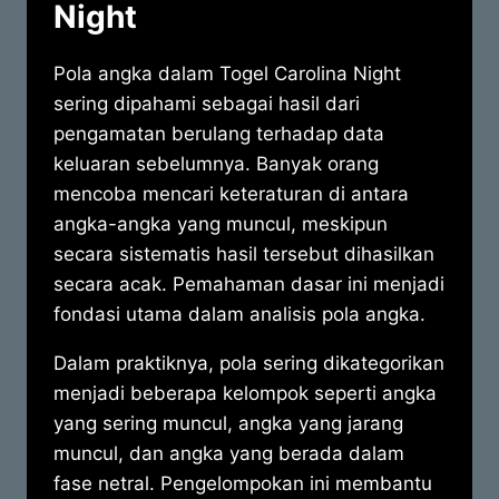
Night
Pola angka dalam Togel Carolina Night
sering dipahami sebagai hasil dari
pengamatan berulang terhadap data
keluaran sebelumnya. Banyak orang
mencoba mencari keteraturan di antara
angka-angka yang muncul, meskipun
secara sistematis hasil tersebut dihasilkan
secara acak. Pemahaman dasar ini menjadi
fondasi utama dalam analisis pola angka.
Dalam praktiknya, pola sering dikategorikan
menjadi beberapa kelompok seperti angka
yang sering muncul, angka yang jarang
muncul, dan angka yang berada dalam
fase netral. Pengelompokan ini membantu