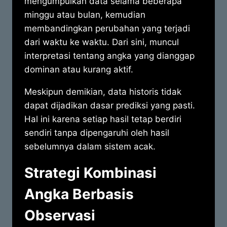
mengumpulkan data selama beberapa
minggu atau bulan, kemudian
membandingkan perubahan yang terjadi
dari waktu ke waktu. Dari sini, muncul
interpretasi tentang angka yang dianggap
dominan atau kurang aktif.
Meskipun demikian, data historis tidak
dapat dijadikan dasar prediksi yang pasti.
Hal ini karena setiap hasil tetap berdiri
sendiri tanpa dipengaruhi oleh hasil
sebelumnya dalam sistem acak.
Strategi Kombinasi
Angka Berbasis
Observasi