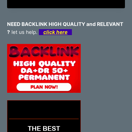
NEED BACKLINK HIGH QUALITY and RELEVANT
?
let us help.
click here