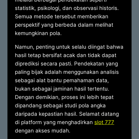
statistik, psikologi, dan observasi historis.
Semua metode tersebut memberikan
perspektif yang berbeda dalam melihat
kemungkinan pola.
Namun, penting untuk selalu diingat bahwa
hasil tetap bersifat acak dan tidak dapat
diprediksi secara pasti. Pendekatan yang
paling bijak adalah menggunakan analisis
sebagai alat bantu pemahaman data,
bukan sebagai jaminan hasil tertentu.
Dengan demikian, proses ini lebih tepat
dipandang sebagai studi pola angka
daripada kepastian hasil. Selamat datang
di platform yang menghadirkan
slot 777
dengan akses mudah.