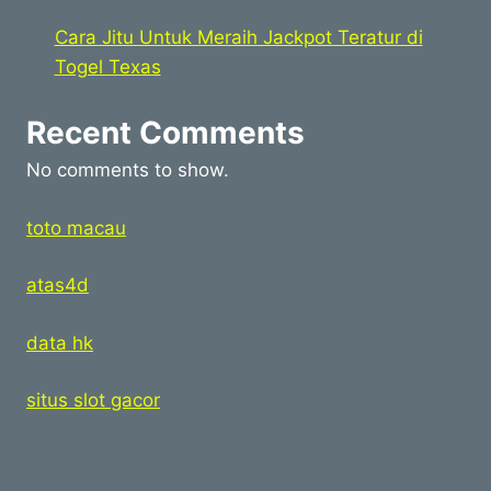
Cara Jitu Untuk Meraih Jackpot Teratur di
Togel Texas
Recent Comments
No comments to show.
toto macau
atas4d
data hk
situs slot gacor