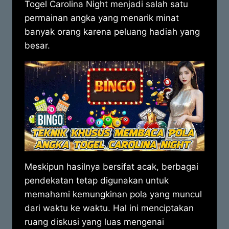
Togel Carolina Night menjadi salah satu
permainan angka yang menarik minat
banyak orang karena peluang hadiah yang
besar.
Meskipun hasilnya bersifat acak, berbagai
pendekatan tetap digunakan untuk
memahami kemungkinan pola yang muncul
dari waktu ke waktu. Hal ini menciptakan
ruang diskusi yang luas mengenai