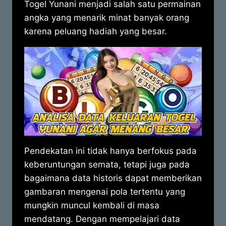
Togel Yunani menjadi salah satu permainan
angka yang menarik minat banyak orang
karena peluang hadiah yang besar.
Pendekatan ini tidak hanya berfokus pada
keberuntungan semata, tetapi juga pada
bagaimana data historis dapat memberikan
gambaran mengenai pola tertentu yang
mungkin muncul kembali di masa
mendatang. Dengan mempelajari data