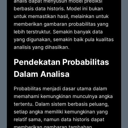
analis dapat menyusun model prediksi
berbasis data historis. Model ini bukan
untuk memastikan hasil, melainkan untuk
memberikan gambaran probabilitas yang
lebih terstruktur. Semakin banyak data
yang digunakan, semakin baik pula kualitas
analisis yang dihasilkan.
Pendekatan Probabilitas
Dalam Analisa
Probabilitas menjadi dasar utama dalam
memahami kemungkinan munculnya angka
tertentu. Dalam sistem berbasis peluang,
setiap angka memiliki kemungkinan yang
relatif sama, namun data historis dapat
memberikan gambaran tambahan