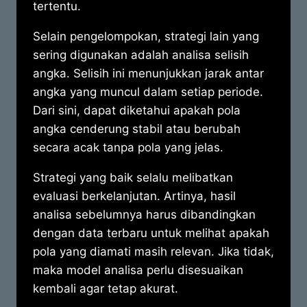
tertentu.
Selain pengelompokan, strategi lain yang
sering digunakan adalah analisa selisih
angka. Selisih ini menunjukkan jarak antar
angka yang muncul dalam setiap periode.
Dari sini, dapat diketahui apakah pola
angka cenderung stabil atau berubah
secara acak tanpa pola yang jelas.
Strategi yang baik selalu melibatkan
evaluasi berkelanjutan. Artinya, hasil
analisa sebelumnya harus dibandingkan
dengan data terbaru untuk melihat apakah
pola yang diamati masih relevan. Jika tidak,
maka model analisa perlu disesuaikan
kembali agar tetap akurat.