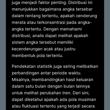
juga menjadi faktor penting. Distribusi ini
menunjukkan bagaimana angka tersebar
dalam rentang tertentu, apakah cenderung
merata atau terkonsentrasi pada angka-
angka tertentu. Dengan memahami
distribusi, analis dapat melihat apakah
sistem angka tersebut memiliki
kecenderungan acak atau justru
membentuk pola tertentu.
Pendekatan statistik juga sering melibatkan
perbandingan antar periode waktu.
Misalnya, membandingkan hasil keluaran
dalam satu bulan dengan bulan lainnya
untuk melihat perubahan tren. Dari sini,
dapat diketahui apakah ada pola musiman
atau fluktuasi tertentu yang terjadi secara