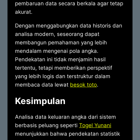
pembaruan data secara berkala agar tetap
akurat.
Dengan menggabungkan data historis dan
analisa modern, seseorang dapat
membangun pemahaman yang lebih
mendalam mengenai pola angka.
Pendekatan ini tidak menjamin hasil
tertentu, tetapi memberikan perspektif
yang lebih logis dan terstruktur dalam
membaca data lewat
besok toto
.
Kesimpulan
Analisa data keluaran angka dari sistem
berbasis peluang seperti
Togel Yunani
menunjukkan bahwa pendekatan statistik