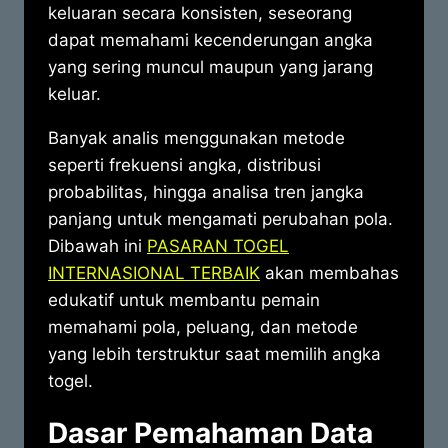
keluaran secara konsisten, seseorang
dapat memahami kecenderungan angka
yang sering muncul maupun yang jarang
keluar.
Banyak analis menggunakan metode
seperti frekuensi angka, distribusi
probabilitas, hingga analisa tren jangka
panjang untuk mengamati perubahan pola.
Dibawah ini
PASARAN TOGEL
INTERNASIONAL TERBAIK
akan membahas
edukatif untuk membantu pemain
memahami pola, peluang, dan metode
yang lebih terstruktur saat memilih angka
togel.
Dasar Pemahaman Data