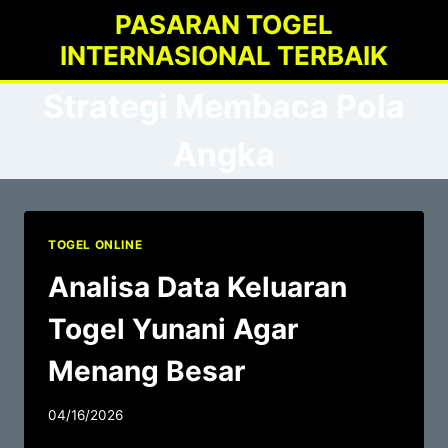
Skip
PASARAN TOGEL
to
INTERNASIONAL TERBAIK
content
Strategi Membaca Pola
Angka
TOGEL ONLINE
Analisa Data Keluaran
Togel Yunani Agar
Menang Besar
04/16/2026