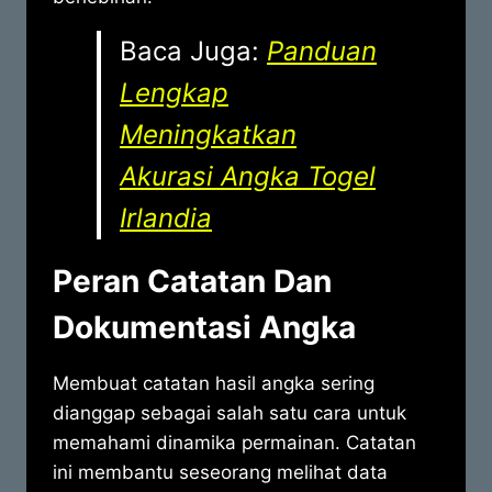
Baca Juga:
Panduan
Lengkap
Meningkatkan
Akurasi Angka Togel
Irlandia
Peran Catatan Dan
Dokumentasi Angka
Membuat catatan hasil angka sering
dianggap sebagai salah satu cara untuk
memahami dinamika permainan. Catatan
ini membantu seseorang melihat data