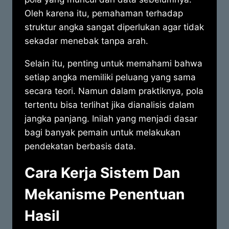
Oleh karena itu, pemahaman terhadap
struktur angka sangat diperlukan agar tidak
sekadar menebak tanpa arah.
Selain itu, penting untuk memahami bahwa
setiap angka memiliki peluang yang sama
secara teori. Namun dalam praktiknya, pola
tertentu bisa terlihat jika dianalisis dalam
jangka panjang. Inilah yang menjadi dasar
bagi banyak pemain untuk melakukan
pendekatan berbasis data.
Cara Kerja Sistem Dan
Mekanisme Penentuan
Hasil