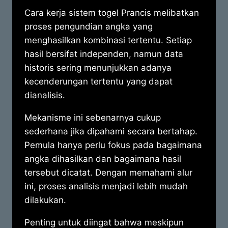
Cara kerja sistem togel Prancis melibatkan
proses pengundian angka yang
menghasilkan kombinasi tertentu. Setiap
hasil bersifat independen, namun data
historis sering menunjukkan adanya
kecenderungan tertentu yang dapat
dianalisis.
Mekanisme ini sebenarnya cukup
sederhana jika dipahami secara bertahap.
Pemula hanya perlu fokus pada bagaimana
angka dihasilkan dan bagaimana hasil
tersebut dicatat. Dengan memahami alur
ini, proses analisis menjadi lebih mudah
dilakukan.
Penting untuk diingat bahwa meskipun