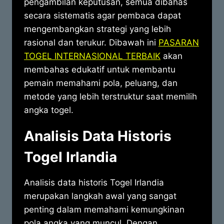
pengambilan keputusan, semua dibahas
secara sistematis agar pembaca dapat
mengembangkan strategi yang lebih
rasional dan terukur. Dibawah ini
PASARAN
TOGEL INTERNASIONAL TERBAIK
akan
membahas edukatif untuk membantu
pemain memahami pola, peluang, dan
metode yang lebih terstruktur saat memilih
angka togel.
Analisis Data Historis
Togel Irlandia
Analisis data historis Togel Irlandia
merupakan langkah awal yang sangat
penting dalam memahami kemungkinan
pola angka yang muncul. Dengan