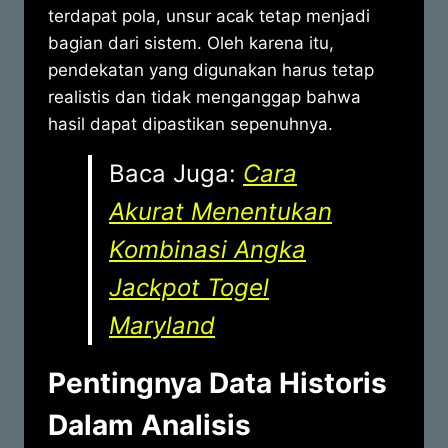
terdapat pola, unsur acak tetap menjadi
bagian dari sistem. Oleh karena itu,
pendekatan yang digunakan harus tetap
realistis dan tidak menganggap bahwa
hasil dapat dipastikan sepenuhnya.
Baca Juga:
Cara
Akurat Menentukan
Kombinasi Angka
Jackpot Togel
Maryland
Pentingnya Data Historis
Dalam Analisis