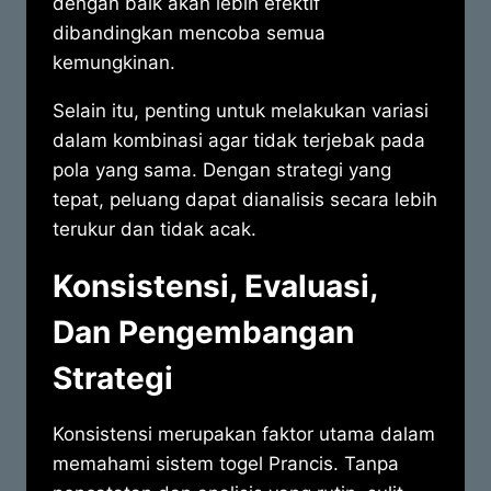
dengan baik akan lebih efektif
dibandingkan mencoba semua
kemungkinan.
Selain itu, penting untuk melakukan variasi
dalam kombinasi agar tidak terjebak pada
pola yang sama. Dengan strategi yang
tepat, peluang dapat dianalisis secara lebih
terukur dan tidak acak.
Konsistensi, Evaluasi,
Dan Pengembangan
Strategi
Konsistensi merupakan faktor utama dalam
memahami sistem togel Prancis. Tanpa