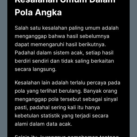
Pola Angka
Salah satu kesalahan paling umum adalah
menganggap bahwa hasil sebelumnya
dapat memengaruhi hasil berikutnya.
Padahal dalam sistem acak, setiap hasil
berdiri sendiri dan tidak saling berkaitan
secara langsung.
Kesalahan lain adalah terlalu percaya pada
pola yang terlihat berulang. Banyak orang
menganggap pola tersebut sebagai sinyal
pasti, padahal sering kali itu hanya
kebetulan statistik yang terjadi secara
alami dalam data acak.