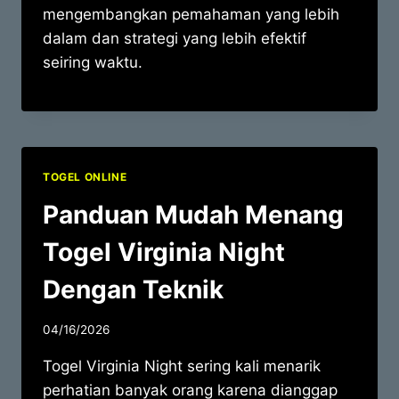
mengembangkan pemahaman yang lebih
dalam dan strategi yang lebih efektif
seiring waktu.
TOGEL ONLINE
Panduan Mudah Menang
Togel Virginia Night
Dengan Teknik
04/16/2026
Togel Virginia Night sering kali menarik
perhatian banyak orang karena dianggap