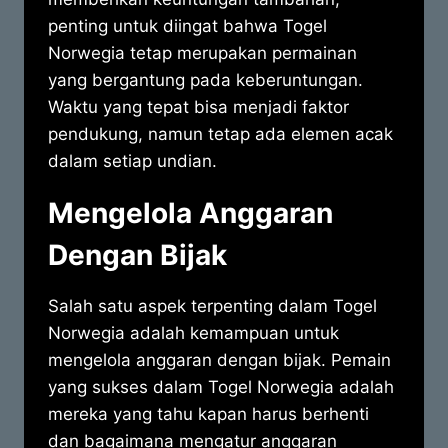
penting untuk diingat bahwa Togel
Norwegia tetap merupakan permainan
yang bergantung pada keberuntungan.
Waktu yang tepat bisa menjadi faktor
pendukung, namun tetap ada elemen acak
dalam setiap undian.
Mengelola Anggaran
Dengan Bijak
Salah satu aspek terpenting dalam Togel
Norwegia adalah kemampuan untuk
mengelola anggaran dengan bijak. Pemain
yang sukses dalam Togel Norwegia adalah
mereka yang tahu kapan harus berhenti
dan bagaimana mengatur anggaran