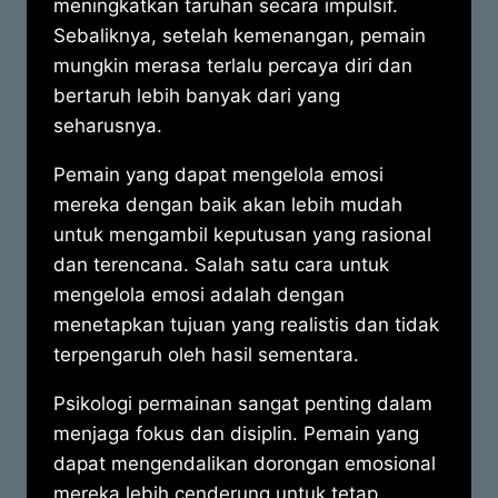
meningkatkan taruhan secara impulsif.
Sebaliknya, setelah kemenangan, pemain
mungkin merasa terlalu percaya diri dan
bertaruh lebih banyak dari yang
seharusnya.
Pemain yang dapat mengelola emosi
mereka dengan baik akan lebih mudah
untuk mengambil keputusan yang rasional
dan terencana. Salah satu cara untuk
mengelola emosi adalah dengan
menetapkan tujuan yang realistis dan tidak
terpengaruh oleh hasil sementara.
Psikologi permainan sangat penting dalam
menjaga fokus dan disiplin. Pemain yang
dapat mengendalikan dorongan emosional
mereka lebih cenderung untuk tetap