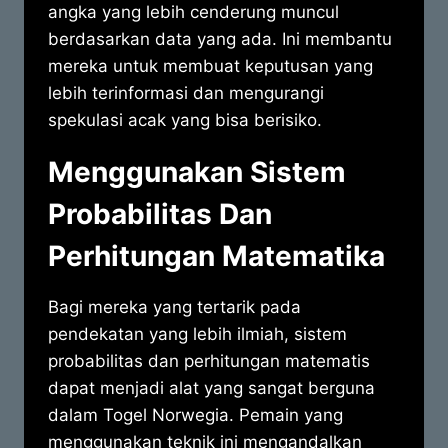
angka yang lebih cenderung muncul
berdasarkan data yang ada. Ini membantu
mereka untuk membuat keputusan yang
lebih terinformasi dan mengurangi
spekulasi acak yang bisa berisiko.
Menggunakan Sistem
Probabilitas Dan
Perhitungan Matematika
Bagi mereka yang tertarik pada
pendekatan yang lebih ilmiah, sistem
probabilitas dan perhitungan matematis
dapat menjadi alat yang sangat berguna
dalam Togel Norwegia. Pemain yang
menggunakan teknik ini mengandalkan