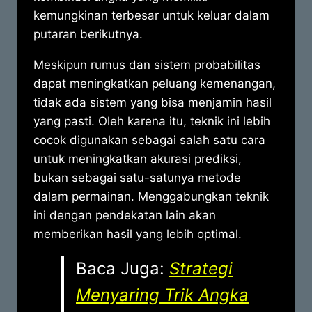
kemungkinan terbesar untuk keluar dalam
putaran berikutnya.
Meskipun rumus dan sistem probabilitas
dapat meningkatkan peluang kemenangan,
tidak ada sistem yang bisa menjamin hasil
yang pasti. Oleh karena itu, teknik ini lebih
cocok digunakan sebagai salah satu cara
untuk meningkatkan akurasi prediksi,
bukan sebagai satu-satunya metode
dalam permainan. Menggabungkan teknik
ini dengan pendekatan lain akan
memberikan hasil yang lebih optimal.
Baca Juga:
Strategi
Menyaring Trik Angka