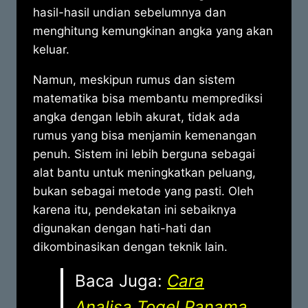
hasil-hasil undian sebelumnya dan
menghitung kemungkinan angka yang akan
keluar.
Namun, meskipun rumus dan sistem
matematika bisa membantu memprediksi
angka dengan lebih akurat, tidak ada
rumus yang bisa menjamin kemenangan
penuh. Sistem ini lebih berguna sebagai
alat bantu untuk meningkatkan peluang,
bukan sebagai metode yang pasti. Oleh
karena itu, pendekatan ini sebaiknya
digunakan dengan hati-hati dan
dikombinasikan dengan teknik lain.
Baca Juga:
Cara
Analisa Togel Panama