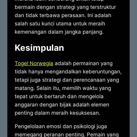
bermain dengan strategi yang terstruktur
dan tidak terbawa perasaan. Ini adalah
salah satu kunci utama untuk meraih
kemenangan dalam jangka panjang.
Kesimpulan
Togel Norwegia
adalah permainan yang
tidak hanya mengandalkan keberuntungan,
tetapi juga strategi dan perencanaan yang
matang. Selain itu, memilih waktu yang
tepat untuk bertaruh dan mengelola
anggaran dengan bijak adalah elemen
penting dalam meraih kesuksesan.
Pengelolaan emosi dan psikologi juga
memegang peranan penting. Pemain yang