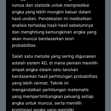
rumus dan statistik untuk memprediksi
angka yang lebih mungkin keluar dalam
hasil undian. Pendekatan ini melibatkan
analisis terhadap hasil-hasil sebelumnya
dan menghitung kemungkinan angka yang
akan muncul berdasarkan teori
probabilitas.
Salah satu metode yang sering digunakan
adalah sistem 4D, di mana pemain memilih
empat angka dalam satu taruhan
berdasarkan hasil perhitungan probabilitas
yang lebih cermat. Teknik ini
mengandalkan perhitungan matematis
yang mempertimbangkan peluang setiap
angka untuk muncul, serta memilih
kombinasi angka yang memiliki