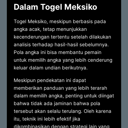
Dalam Togel Meksiko
Togel Meksiko, meskipun berbasis pada
angka acak, tetap menunjukkan
kecenderungan tertentu setelah dilakukan
analisis terhadap hasil-hasil sebelumnya.
Pola angka ini bisa membantu pemain
untuk memilih angka yang lebih cenderung
keluar dalam undian berikutnya.
Meskipun pendekatan ini dapat
memberikan panduan yang lebih terarah
dalam memilih angka, penting untuk diingat
bahwa tidak ada jaminan bahwa pola
tersebut akan selalu terulang. Oleh karena
itu, teknik ini lebih efektif jika
dikombinasikan dengan strategi lain yang