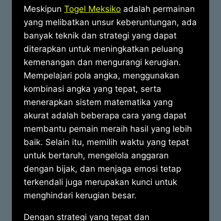
Meskipun
Togel Meksiko
adalah permainan
yang melibatkan unsur keberuntungan, ada
banyak teknik dan strategi yang dapat
diterapkan untuk meningkatkan peluang
kemenangan dan mengurangi kerugian.
Mempelajari pola angka, menggunakan
kombinasi angka yang tepat, serta
menerapkan sistem matematika yang
akurat adalah beberapa cara yang dapat
membantu pemain meraih hasil yang lebih
baik. Selain itu, memilih waktu yang tepat
untuk bertaruh, mengelola anggaran
dengan bijak, dan menjaga emosi tetap
terkendali juga merupakan kunci untuk
menghindari kerugian besar.
Dengan strategi yang tepat dan