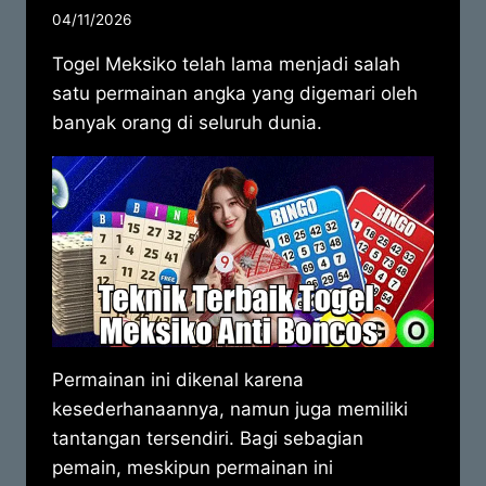
04/11/2026
Togel Meksiko telah lama menjadi salah
satu permainan angka yang digemari oleh
banyak orang di seluruh dunia.
Permainan ini dikenal karena
kesederhanaannya, namun juga memiliki
tantangan tersendiri. Bagi sebagian
pemain, meskipun permainan ini