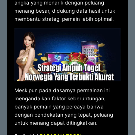
angka yang menarik dengan peluang
menang besar, didukung data hasil untuk
membantu strategi pemain lebih optimal.
Meskipun pada dasarnya permainan ini
mengandalkan faktor keberuntungan,
banyak pemain yang percaya bahwa
dengan pendekatan yang tepat, peluang
untuk menang dapat ditingkatkan.