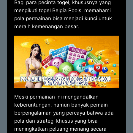
Bagi para pecinta togel, khususnya yang
mengikuti togel Belgia Pools, memahami
pola permainan bisa menjadi kunci untuk
meraih kemenangan besar.
Meski permainan ini mengandalkan
keberuntungan, namun banyak pemain
berpengalaman yang percaya bahwa ada
pola dan strategi khusus yang bisa
meningkatkan peluang menang secara