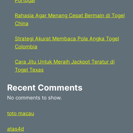
Portugal
Rahasia Agar Menang Cepat Bermain di Togel
China
Strategi Akurat Membaca Pola Angka Togel
Colombia
Cara Jitu Untuk Meraih Jackpot Teratur di
Togel Texas
Recent Comments
No comments to show.
toto macau
atas4d