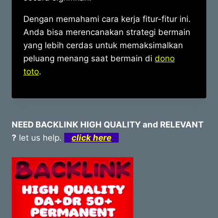
Dengan memahami cara kerja fitur-fitur ini.
Anda bisa merencanakan strategi bermain
yang lebih cerdas untuk memaksimalkan
peluang menang saat bermain di
dono
toto
.
NEED BACKLINK HIGH QUALITY and RELEVANT
?
let us help.
click here