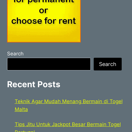
Search
Search
Recent Posts
Teknik Agar Mudah Menang Bermain di Togel
Malta
Tips Jitu Untuk Jackpot Besar Bermain Togel