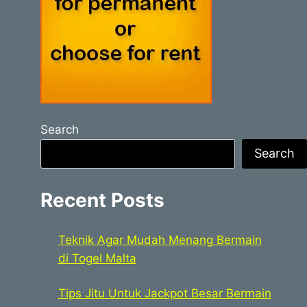
Search
Search
Recent Posts
Teknik Agar Mudah Menang Bermain
di Togel Malta
Tips Jitu Untuk Jackpot Besar Bermain