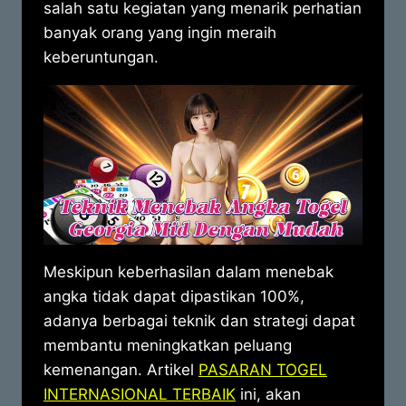
salah satu kegiatan yang menarik perhatian
banyak orang yang ingin meraih
keberuntungan.
Meskipun keberhasilan dalam menebak
angka tidak dapat dipastikan 100%,
adanya berbagai teknik dan strategi dapat
membantu meningkatkan peluang
kemenangan. Artikel
PASARAN TOGEL
INTERNASIONAL TERBAIK
ini, akan