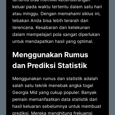
keluar pada waktu tertentu dalam satu hari
atau minggu. Dengan memahami siklus ini,
tebakan Anda bisa lebih terarah dan
terencana. Kesabaran dan ketekunan
dalam mempelajari pola sangat diperlukan
untuk mendapatkan hasil yang optimal.
Menggunakan Rumus
dan Prediksi Statistik
Menggunakan rumus dan statistik adalah
salah satu teknik menebak angka togel
Georgia Mid yang cukup populer. Banyak
pemain memanfaatkan data statistik dari
hasil keluaran sebelumnya untuk membuat
prediksi. Mereka menghitung frekuensi