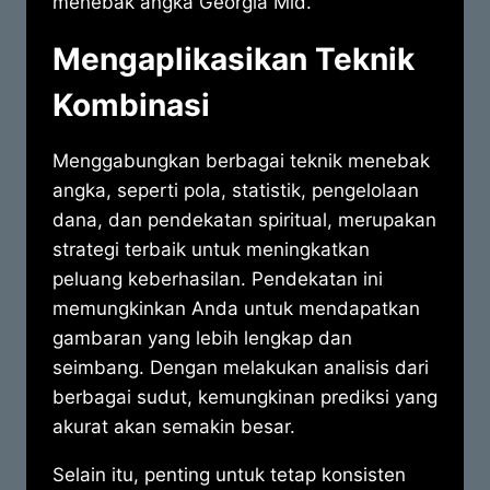
menebak angka Georgia Mid.
Mengaplikasikan Teknik
Kombinasi
Menggabungkan berbagai teknik menebak
angka, seperti pola, statistik, pengelolaan
dana, dan pendekatan spiritual, merupakan
strategi terbaik untuk meningkatkan
peluang keberhasilan. Pendekatan ini
memungkinkan Anda untuk mendapatkan
gambaran yang lebih lengkap dan
seimbang. Dengan melakukan analisis dari
berbagai sudut, kemungkinan prediksi yang
akurat akan semakin besar.
Selain itu, penting untuk tetap konsisten