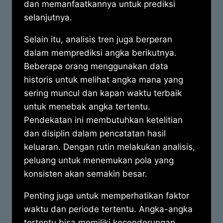
dan memanfaatkannya untuk prediksi
selanjutnya.
Selain itu, analisis tren juga berperan
dalam memprediksi angka berikutnya.
Beberapa orang menggunakan data
historis untuk melihat angka mana yang
sering muncul dan kapan waktu terbaik
untuk menebak angka tertentu.
Pendekatan ini membutuhkan ketelitian
dan disiplin dalam pencatatan hasil
keluaran. Dengan rutin melakukan analisis,
peluang untuk menemukan pola yang
konsisten akan semakin besar.
Penting juga untuk memperhatikan faktor
waktu dan periode tertentu. Angka-angka
tertentu bisa memiliki kecenderungan