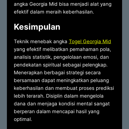
angka Georgia Mid bisa menjadi alat yang
efektif dalam meraih keberhasilan.
Kesimpulan
Teknik menebak angka
Togel Georgia Mid
yang efektif melibatkan pemahaman pola,
analisis statistik, pengelolaan emosi, dan
pendekatan spiritual sebagai pelengkap.
Menerapkan berbagai strategi secara
bersamaan dapat meningkatkan peluang
keberhasilan dan membuat proses prediksi
lebih terarah. Disiplin dalam mengelola
dana dan menjaga kondisi mental sangat
berperan dalam mencapai hasil yang
optimal.