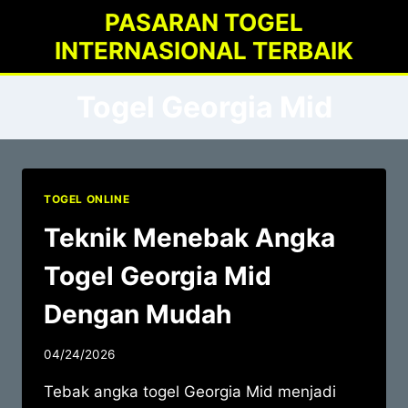
Skip
PASARAN TOGEL
to
INTERNASIONAL TERBAIK
content
Togel Georgia Mid
TOGEL ONLINE
Teknik Menebak Angka
Togel Georgia Mid
Dengan Mudah
04/24/2026
Tebak angka togel Georgia Mid menjadi