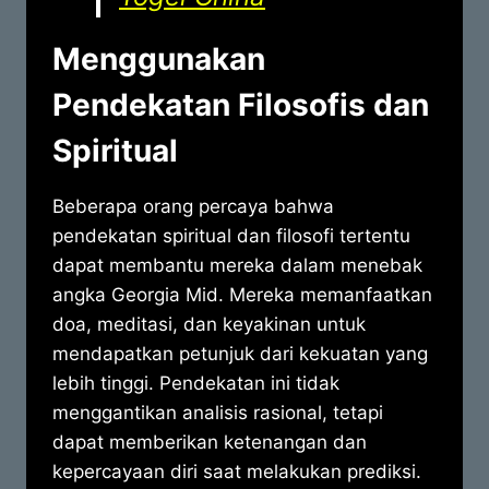
Menggunakan
Pendekatan Filosofis dan
Spiritual
Beberapa orang percaya bahwa
pendekatan spiritual dan filosofi tertentu
dapat membantu mereka dalam menebak
angka Georgia Mid. Mereka memanfaatkan
doa, meditasi, dan keyakinan untuk
mendapatkan petunjuk dari kekuatan yang
lebih tinggi. Pendekatan ini tidak
menggantikan analisis rasional, tetapi
dapat memberikan ketenangan dan
kepercayaan diri saat melakukan prediksi.