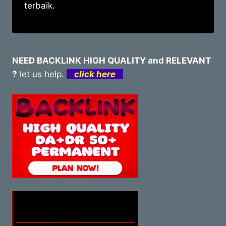
terbaik.
NEED BACKLINK HIGH QUALITY and RELEVANT
?
let us help.
click here