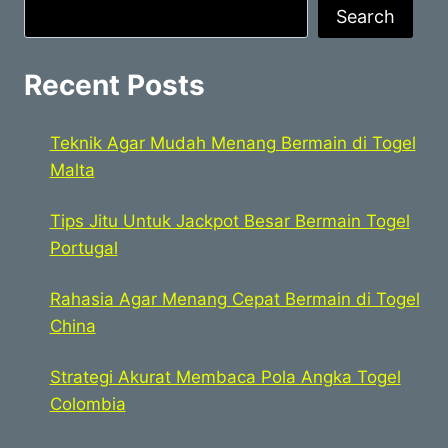
Search
Recent Posts
Teknik Agar Mudah Menang Bermain di Togel
Malta
Tips Jitu Untuk Jackpot Besar Bermain Togel
Portugal
Rahasia Agar Menang Cepat Bermain di Togel
China
Strategi Akurat Membaca Pola Angka Togel
Colombia