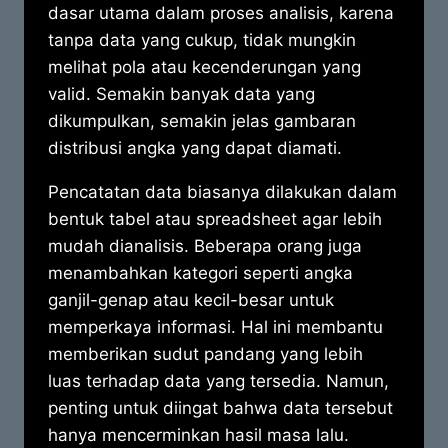
dasar utama dalam proses analisis, karena
tanpa data yang cukup, tidak mungkin
melihat pola atau kecenderungan yang
valid. Semakin banyak data yang
dikumpulkan, semakin jelas gambaran
distribusi angka yang dapat diamati.
Pencatatan data biasanya dilakukan dalam
bentuk tabel atau spreadsheet agar lebih
mudah dianalisis. Beberapa orang juga
menambahkan kategori seperti angka
ganjil-genap atau kecil-besar untuk
memperkaya informasi. Hal ini membantu
memberikan sudut pandang yang lebih
luas terhadap data yang tersedia. Namun,
penting untuk diingat bahwa data tersebut
hanya mencerminkan hasil masa lalu.