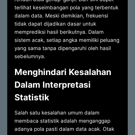
terlihat keseimbangan pola yang terbentuk
dalam data. Meski demikian, frekuensi
tidak dapat dijadikan dasar untuk
memprediksi hasil berikutnya. Dalam
sistem acak, setiap angka memiliki peluang
yang sama tanpa dipengaruhi oleh hasil
sebelumnya.
Menghindari Kesalahan
Dalam Interpretasi
Statistik
Salah satu kesalahan umum dalam
membaca statistik adalah menganggap
adanya pola pasti dalam data acak. Otak