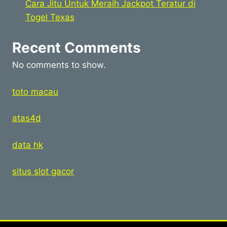
Cara Jitu Untuk Meraih Jackpot Teratur di
Togel Texas
Recent Comments
No comments to show.
toto macau
atas4d
data hk
situs slot gacor