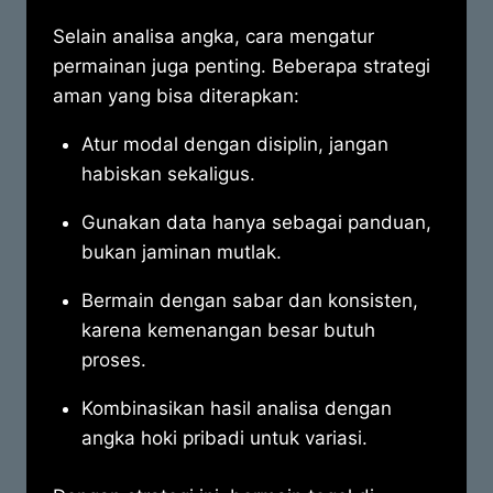
Selain analisa angka, cara mengatur
permainan juga penting. Beberapa strategi
aman yang bisa diterapkan:
Atur modal dengan disiplin, jangan
habiskan sekaligus.
Gunakan data hanya sebagai panduan,
bukan jaminan mutlak.
Bermain dengan sabar dan konsisten,
karena kemenangan besar butuh
proses.
Kombinasikan hasil analisa dengan
angka hoki pribadi untuk variasi.