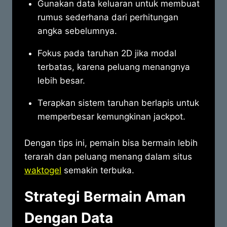
Gunakan data keluaran untuk membuat
rumus sederhana dari perhitungan
angka sebelumnya.
Fokus pada taruhan 2D jika modal
terbatas, karena peluang menangnya
lebih besar.
Terapkan sistem taruhan berlapis untuk
memperbesar kemungkinan jackpot.
Dengan tips ini, pemain bisa bermain lebih
terarah dan peluang menang dalam situs
waktogel
semakin terbuka.
Strategi Bermain Aman
Dengan Data