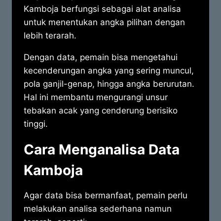
Kamboja berfungsi sebagai alat analisa
untuk menentukan angka pilihan dengan
lebih terarah.
Dengan data, pemain bisa mengetahui
kecenderungan angka yang sering muncul,
pola ganjil-genap, hingga angka berurutan.
Hal ini membantu mengurangi unsur
tebakan acak yang cenderung berisiko
tinggi.
Cara Menganalisa Data
Kamboja
Agar data bisa bermanfaat, pemain perlu
melakukan analisa sederhana namun