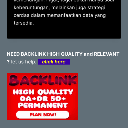
keberuntungan, melainkan juga strategi
cerdas dalam memanfaatkan data yang
tersedia.
NEED BACKLINK HIGH QUALITY and RELEVANT
?
let us help.
click here