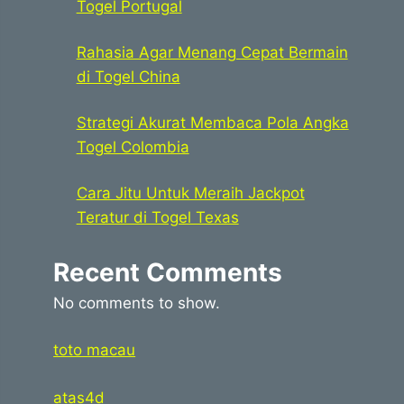
Togel Portugal
Rahasia Agar Menang Cepat Bermain
di Togel China
Strategi Akurat Membaca Pola Angka
Togel Colombia
Cara Jitu Untuk Meraih Jackpot
Teratur di Togel Texas
Recent Comments
No comments to show.
toto macau
atas4d