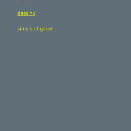
data hk
situs slot gacor