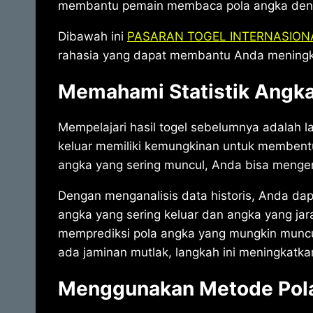
membantu pemain membaca pola angka dengan
Dibawah ini
PASARAN TOGEL INTERNASION
rahasia yang dapat membantu Anda meningk
Memahami Statistik Angk
Mempelajari hasil togel sebelumnya adalah l
keluar memiliki kemungkinan untuk membent
angka yang sering muncul, Anda bisa mengen
Dengan menganalisis data historis, Anda dapa
angka yang sering keluar dan angka yang ja
memprediksi pola angka yang mungkin muncul 
ada jaminan mutlak, langkah ini meningkat
Menggunakan Metode Pol