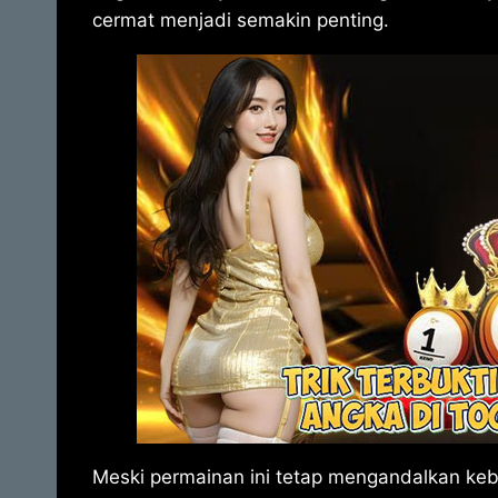
cermat menjadi semakin penting.
Meski permainan ini tetap mengandalkan kebe