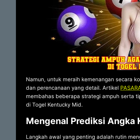
Namun, untuk meraih kemenangan secara kon
dan perencanaan yang detail. Artikel
PASARA
membahas beberapa strategi ampuh serta ti
di Togel Kentucky Mid.
Mengenal Prediksi Angka 
Langkah awal yang penting adalah rutin meng