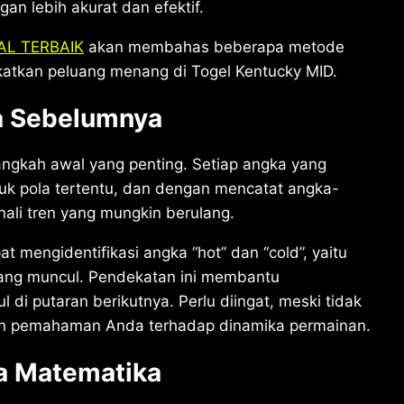
 lebih akurat dan efektif.
AL TERBAIK
akan membahas beberapa metode
atkan peluang menang di Togel Kentucky MID.
a Sebelumnya
angkah awal yang penting. Setiap angka yang
uk pola tertentu, dan dengan mencatat angka-
ali tren yang mungkin berulang.
t mengidentifikasi angka “hot” dan “cold”, yaitu
rang muncul. Pendekatan ini membantu
di putaran berikutnya. Perlu diingat, meski tidak
kan pemahaman Anda terhadap dinamika permainan.
a Matematika