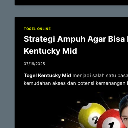
TOGEL ONLINE
Strategi Ampuh Agar Bisa
Kentucky Mid
07/16/2025
Togel Kentucky Mid
menjadi salah satu pasar
kemudahan akses dan potensi kemenangan 