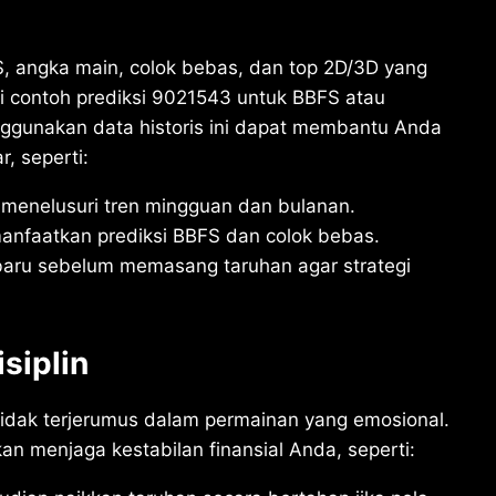
, angka main, colok bebas, dan top 2D/3D yang
i contoh prediksi 9021543 untuk BBFS atau
ggunakan data historis ini dapat membantu Anda
r, seperti:
menelusuri tren mingguan dan bulanan.
anfaatkan prediksi BBFS dan colok bebas.
baru sebelum memasang taruhan agar strategi
siplin
tidak terjerumus dalam permainan yang emosional.
n menjaga kestabilan finansial Anda, seperti: