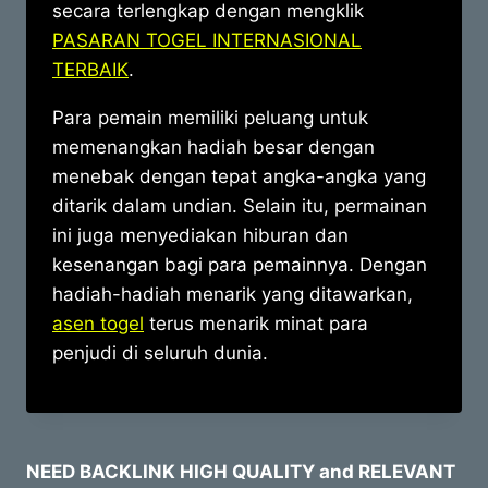
secara terlengkap dengan mengklik
PASARAN TOGEL INTERNASIONAL
TERBAIK
.
Para pemain memiliki peluang untuk
memenangkan hadiah besar dengan
menebak dengan tepat angka-angka yang
ditarik dalam undian. Selain itu, permainan
ini juga menyediakan hiburan dan
kesenangan bagi para pemainnya. Dengan
hadiah-hadiah menarik yang ditawarkan,
asen togel
terus menarik minat para
penjudi di seluruh dunia.
NEED BACKLINK HIGH QUALITY and RELEVANT