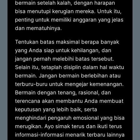
bermain setelah kalah, dengan harapan
bisa menutupi kerugian mereka. Untuk itu,
penting untuk memiliki anggaran yang jelas
dan mematuhinya.
Tentukan batas maksimal berapa banyak
yang Anda siap untuk kehilangan, dan
jangan pernah melebihi batas tersebut.
Selain itu, tetaplah disiplin dalam hal waktu
bermain. Jangan bermain berlebihan atau
terburu-buru untuk mengejar kemenangan.
Bermain dengan tenang, rasional, dan
terencana akan membantu Anda membuat
keputusan yang lebih baik, serta
menghindari pengaruh emosional yang bisa
merugikan. Ayo simak terus dan ikuti terus
informasi-informasi menarik terbaru lainnya