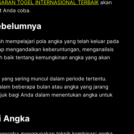
SARAN TOGEL INTERNASIONAL TERBAIK
akan
t Anda coba.
Sebelumnya
h mempelajari pola angka yang telah keluar pada
ap mengandalkan keberuntungan, menganalisis
h baik tentang kemungkinan angka yang akan
 yang sering muncul dalam periode tertentu.
dalam beberapa bulan atau angka yang jarang
unjuk bagi Anda dalam menentukan angka untuk
i Angka
 mencoba menggunakan teknik kombinasi angka.