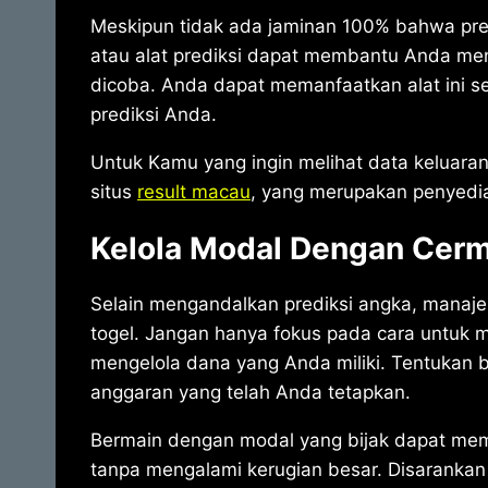
Meskipun tidak ada jaminan 100% bahwa predi
atau alat prediksi dapat membantu Anda men
dicoba. Anda dapat memanfaatkan alat ini s
prediksi Anda.
Untuk Kamu yang ingin melihat data keluara
situs
result macau
, yang merupakan penyedia
Kelola Modal Dengan Cer
Selain mengandalkan prediksi angka, manaj
togel. Jangan hanya fokus pada cara untuk m
mengelola dana yang Anda miliki. Tentukan 
anggaran yang telah Anda tetapkan.
Bermain dengan modal yang bijak dapat me
tanpa mengalami kerugian besar. Disaranka