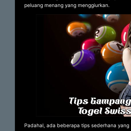
peluang menang yang menggiurkan.
Padahal, ada beberapa tips sederhana yan