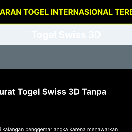
ARAN TOGEL INTERNASIONAL TER
Togel Swiss 3D
urat Togel Swiss 3D Tanpa
di kalangan penggemar angka karena menawarkan