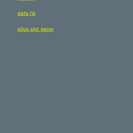
data hk
situs slot gacor