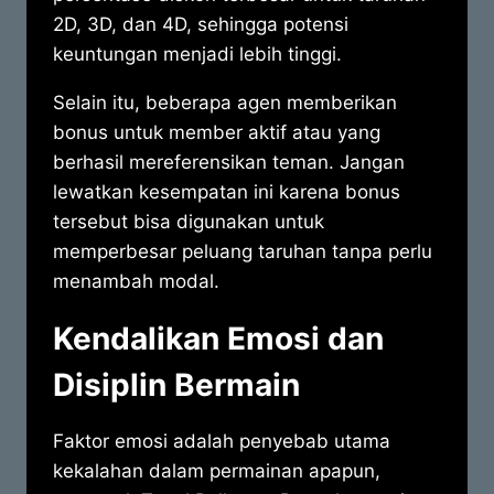
2D, 3D, dan 4D, sehingga potensi
keuntungan menjadi lebih tinggi.
Selain itu, beberapa agen memberikan
bonus untuk member aktif atau yang
berhasil mereferensikan teman. Jangan
lewatkan kesempatan ini karena bonus
tersebut bisa digunakan untuk
memperbesar peluang taruhan tanpa perlu
menambah modal.
Kendalikan Emosi dan
Disiplin Bermain
Faktor emosi adalah penyebab utama
kekalahan dalam permainan apapun,