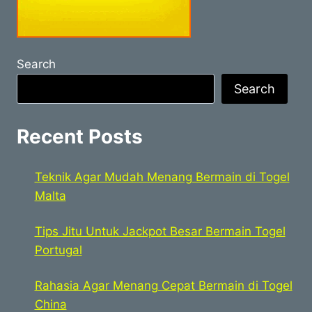
Search
Search
Recent Posts
Teknik Agar Mudah Menang Bermain di Togel
Malta
Tips Jitu Untuk Jackpot Besar Bermain Togel
Portugal
Rahasia Agar Menang Cepat Bermain di Togel
China