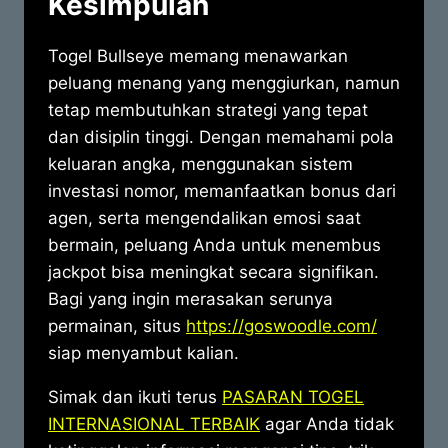
Kesimpulan
Togel Bullseye memang menawarkan
peluang menang yang menggiurkan, namun
tetap membutuhkan strategi yang tepat
dan disiplin tinggi. Dengan memahami pola
keluaran angka, menggunakan sistem
investasi nomor, memanfaatkan bonus dari
agen, serta mengendalikan emosi saat
bermain, peluang Anda untuk menembus
jackpot bisa meningkat secara signifikan.
Bagi yang ingin merasakan serunya
permainan, situs
https://goswoodle.com/
siap menyambut kalian.
Simak dan ikuti terus
PASARAN TOGEL
INTERNASIONAL TERBAIK
agar Anda tidak