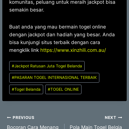
komunitas, peluang untuk meraih jackpot bisa
semakin besar.
Buat anda yang mau bermain togel online
dengan jackpot dan hadiah yang besar. Anda
bisa kunjungi situs terbaik dengan cara
mengklik link
https://www.xinzhili.com.au/
Post
#
Jackpot Ratusan Juta Togel Belanda
Tags:
#
PASARAN TOGEL INTERNASIONAL TERBAIK
#
Togel Belanda
#
TOGEL ONLINE
Post
PREVIOUS
NEXT
Bocoran Cara Menang
Pola Main Togel Belgia