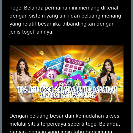
h
a
e
e
k
i
a
c
s
l
y
n
Togel Belanda permainan ini memang dikenal
t
e
s
e
p
e
dengan sistem yang unik dan peluang menang
s
b
e
g
e
yang relatif besar jika dibandingkan dengan
A
o
n
r
jenis togel lainnya.
p
o
g
a
p
k
e
m
r
Dengan peluang besar dan kemudahan akses
melalui situs terpercaya seperti togel Belanda,
banyak pemain yang ingin tahu bagaimana