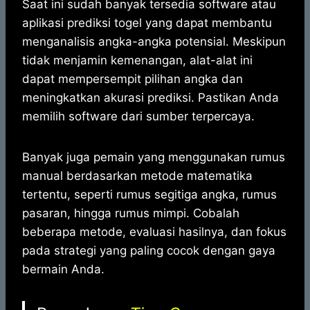
Saat ini sudah banyak tersedia software atau
aplikasi prediksi togel yang dapat membantu
menganalisis angka-angka potensial. Meskipun
tidak menjamin kemenangan, alat-alat ini
dapat mempersempit pilihan angka dan
meningkatkan akurasi prediksi. Pastikan Anda
memilih software dari sumber terpercaya.
Banyak juga pemain yang menggunakan rumus
manual berdasarkan metode matematika
tertentu, seperti rumus segitiga angka, rumus
pasaran, hingga rumus mimpi. Cobalah
beberapa metode, evaluasi hasilnya, dan fokus
pada strategi yang paling cocok dengan gaya
bermain Anda.