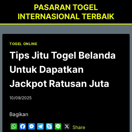
Skip
PASARAN TOGEL
to
INTERNASIONAL TERBAIK
content
TOGEL ONLINE
Tips Jitu Togel Belanda
Untuk Dapatkan
Jackpot Ratusan Juta
10/09/2025
Bagikan
W
F
M
T
S
L
X
Share