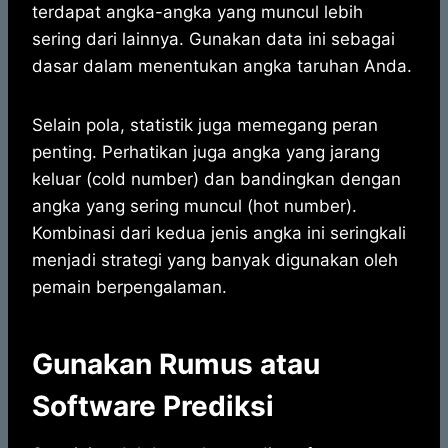
terdapat angka-angka yang muncul lebih
sering dari lainnya. Gunakan data ini sebagai
dasar dalam menentukan angka taruhan Anda.
Selain pola, statistik juga memegang peran
penting. Perhatikan juga angka yang jarang
keluar (cold number) dan bandingkan dengan
angka yang sering muncul (hot number).
Kombinasi dari kedua jenis angka ini seringkali
menjadi strategi yang banyak digunakan oleh
pemain berpengalaman.
Gunakan Rumus atau
Software Prediksi