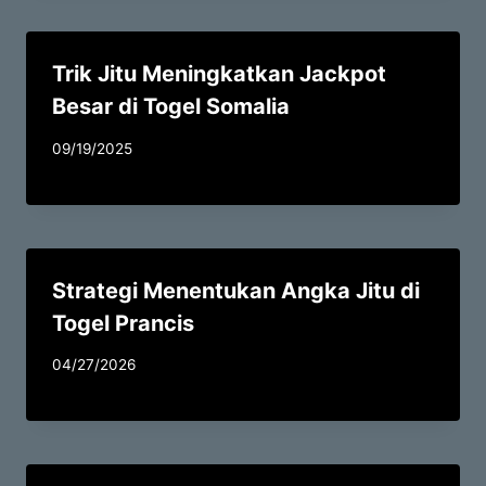
Trik Jitu Meningkatkan Jackpot
Besar di Togel Somalia
09/19/2025
Strategi Menentukan Angka Jitu di
Togel Prancis
04/27/2026