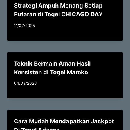
Strategi Ampuh Menang Setiap
Putaran di Togel CHICAGO DAY
11/07/2025
Teknik Bermain Aman Hasil
Konsisten di Togel Maroko
04/02/2026
Cara Mudah Mendapatkan Jackpot