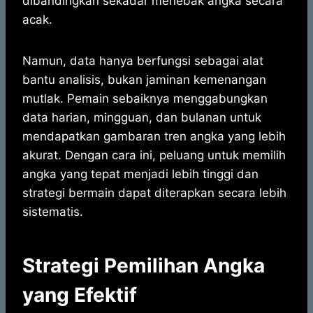
dibandingkan sekadar menebak angka secara
acak.
Namun, data hanya berfungsi sebagai alat
bantu analisis, bukan jaminan kemenangan
mutlak. Pemain sebaiknya menggabungkan
data harian, mingguan, dan bulanan untuk
mendapatkan gambaran tren angka yang lebih
akurat. Dengan cara ini, peluang untuk memilih
angka yang tepat menjadi lebih tinggi dan
strategi bermain dapat diterapkan secara lebih
sistematis.
Strategi Pemilihan Angka
yang Efektif