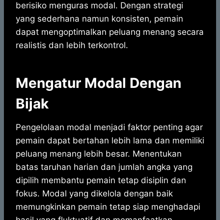
berisiko menguras modal. Dengan strategi
yang sederhana namun konsisten, pemain
dapat mengoptimalkan peluang menang secara
realistis dan lebih terkontrol.
Mengatur Modal Dengan
Bijak
Pengelolaan modal menjadi faktor penting agar
pemain dapat bertahan lebih lama dan memiliki
peluang menang lebih besar. Menentukan
batas taruhan harian dan jumlah angka yang
dipilih membantu pemain tetap disiplin dan
fokus. Modal yang dikelola dengan baik
memungkinkan pemain tetap siap menghadapi