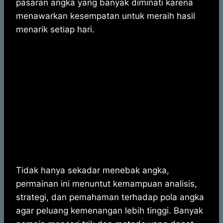
pasaran angka yang banyak diminati karena
s
b
e
g
e
menawarkan kesempatan untuk meraih hasil
A
o
n
r
menarik setiap hari.
p
o
g
a
p
k
e
m
r
Tidak hanya sekadar menebak angka,
permainan ini menuntut kemampuan analisis,
strategi, dan pemahaman terhadap pola angka
agar peluang kemenangan lebih tinggi. Banyak