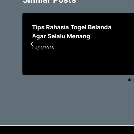
Tips Rahasia Togel Belanda
Agar Selalu Menang
04/11/2026