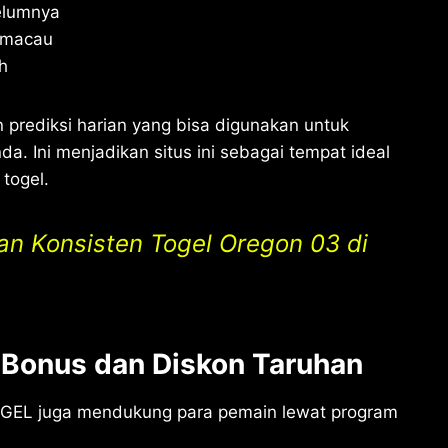
elumnya
k macau
h
rediksi harian yang bisa digunakan untuk
da. Ini menjadikan situs ini sebagai tempat ideal
togel.
n Konsisten Togel Oregon 03 di
Bonus dan Diskon Taruhan
NTOGEL juga mendukung para pemain lewat program