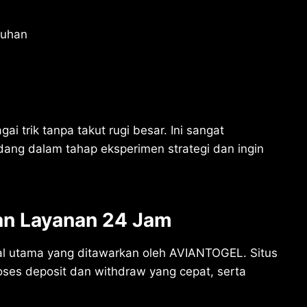
ruhan
i trik tanpa takut rugi besar. Ini sangat
ng dalam tahap eksperimen strategi dan ingin
an Layanan 24 Jam
l utama yang ditawarkan oleh AVIANTOGEL. Situs
oses deposit dan withdraw yang cepat, serta