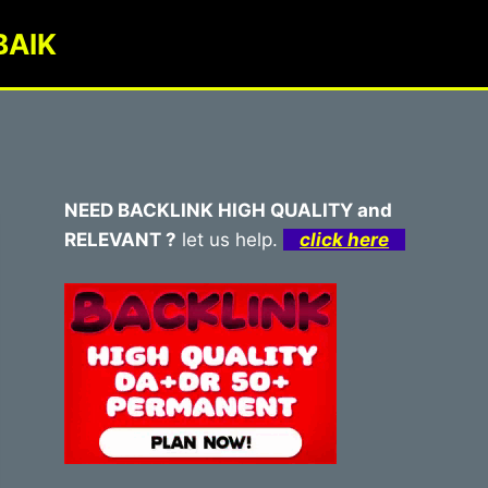
BAIK
NEED BACKLINK HIGH QUALITY and
RELEVANT ?
let us help.
click here