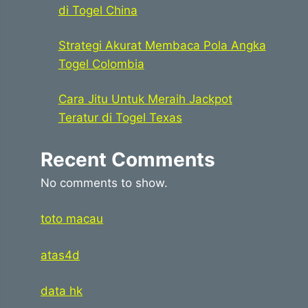
di Togel China
Strategi Akurat Membaca Pola Angka
Togel Colombia
Cara Jitu Untuk Meraih Jackpot
Teratur di Togel Texas
Recent Comments
No comments to show.
toto macau
atas4d
data hk