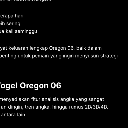
erapa hari
ih sering
a kali seminggu
yat keluaran lengkap Oregon 06, baik dalam
 penting untuk pemain yang ingin menyusun strategi
 Togel Oregon 06
nyediakan fitur analisis angka yang sangat
dan dingin, tren angka, hingga rumus 2D/3D/4D.
antara lain: