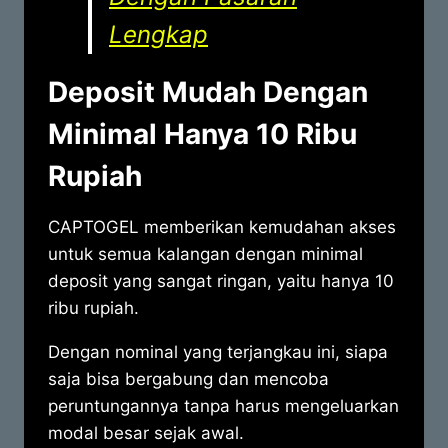
Lengkap
Deposit Mudah Dengan
Minimal Hanya 10 Ribu
Rupiah
CAPTOGEL memberikan kemudahan akses
untuk semua kalangan dengan minimal
deposit yang sangat ringan, yaitu hanya 10
ribu rupiah.
Dengan nominal yang terjangkau ini, siapa
saja bisa bergabung dan mencoba
peruntungannya tanpa harus mengeluarkan
modal besar sejak awal.