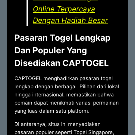
Online Terpercaya
Dengan Hadiah Besar
Pasaran Togel Lengkap
Dan Populer Yang
Disediakan CAPTOGEL
CAPTOGEL menghadirkan pasaran togel
lengkap dengan berbagai. Pilihan dari lokal
hingga internasional, memastikan bahwa
pemain dapat menikmati variasi permainan
yang luas dalam satu platform.
Di antaranya, situs ini menyediakan
pasaran populer seperti Togel Singapore,