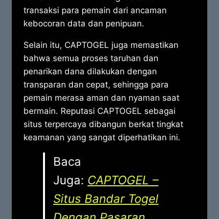
transaksi para pemain dari ancaman
kebocoran data dan penipuan.
Selain itu, CAPTOGEL juga memastikan
bahwa semua proses taruhan dan
penarikan dana dilakukan dengan
transparan dan cepat, sehingga para
pemain merasa aman dan nyaman saat
bermain. Reputasi CAPTOGEL sebagai
situs terpercaya dibangun berkat tingkat
keamanan yang sangat diperhatikan ini.
Baca
Juga:
CAPTOGEL –
Situs Bandar Togel
Dengan Pasaran