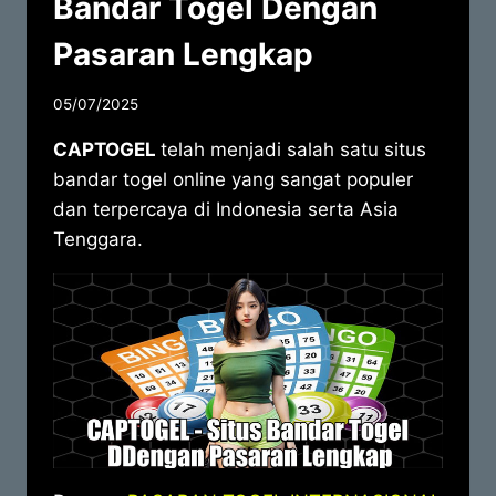
Bandar Togel Dengan
Pasaran Lengkap
05/07/2025
CAPTOGEL
telah menjadi salah satu situs
bandar togel online yang sangat populer
dan terpercaya di Indonesia serta Asia
Tenggara.