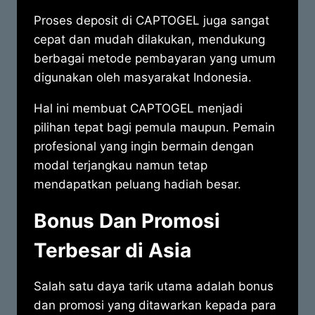
Proses deposit di CAPTOGEL juga sangat
cepat dan mudah dilakukan, mendukung
berbagai metode pembayaran yang umum
digunakan oleh masyarakat Indonesia.
Hal ini membuat CAPTOGEL menjadi
pilihan tepat bagi pemula maupun. Pemain
profesional yang ingin bermain dengan
modal terjangkau namun tetap
mendapatkan peluang hadiah besar.
Bonus Dan Promosi
Terbesar di Asia
Salah satu daya tarik utama adalah bonus
dan promosi yang ditawarkan kepada para