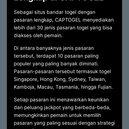
Sebagai situs bandar togel dengan
pasaran lengkap, CAPTOGEL menyediakan
lebih dari 30 jenis pasaran togel yang bisa
diakses oleh pemain.
Di antara banyaknya jenis pasaran
tersebut, terdapat 10 pasaran paling
populer yang paling banyak diminati.
Pasaran-pasaran tersebut termasuk togel
Singapore, Hong Kong, Sydney, Taiwan,
Kamboja, Macau, Tasmania, hingga Fujian.
Setiap pasaran ini menawarkan keunikan
dan peluang jackpot yang berbeda-beda,
memungkinkan pemain untuk memilih
pasaran yang paling sesuai dengan strategi