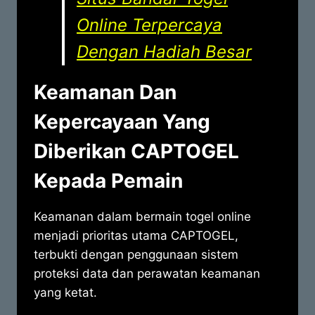
Online Terpercaya
Dengan Hadiah Besar
Keamanan Dan
Kepercayaan Yang
Diberikan CAPTOGEL
Kepada Pemain
Keamanan dalam bermain togel online
menjadi prioritas utama CAPTOGEL,
terbukti dengan penggunaan sistem
proteksi data dan perawatan keamanan
yang ketat.