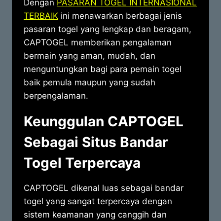
Dengan
PASARAN TOGEL INTERNASIONAL
TERBAIK
ini menawarkan berbagai jenis
pasaran togel yang lengkap dan beragam,
CAPTOGEL memberikan pengalaman
bermain yang aman, mudah, dan
menguntungkan bagi para pemain togel
baik pemula maupun yang sudah
berpengalaman.
Keunggulan CAPTOGEL
Sebagai Situs Bandar
Togel Terpercaya
CAPTOGEL dikenal luas sebagai bandar
togel yang sangat terpercaya dengan
sistem keamanan yang canggih dan