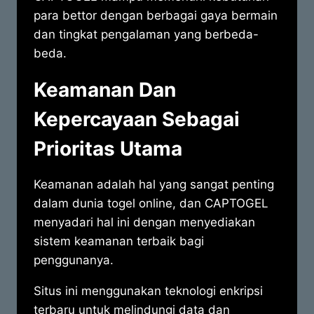
para bettor dengan berbagai gaya bermain
dan tingkat pengalaman yang berbeda-
beda.
Keamanan Dan
Kepercayaan Sebagai
Prioritas Utama
Keamanan adalah hal yang sangat penting
dalam dunia togel online, dan CAPTOGEL
menyadari hal ini dengan menyediakan
sistem keamanan terbaik bagi
penggunanya.
Situs ini menggunakan teknologi enkripsi
terbaru untuk melindungi data dan