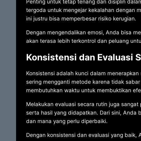
Penting untuk tetap tenang dan disiplin dala
tergoda untuk mengejar kekalahan dengan me
ini justru bisa memperbesar risiko kerugian.
Dengan mengendalikan emosi, Anda bisa mem
akan terasa lebih terkontrol dan peluang unt
Konsistensi dan Evaluasi 
Konsistensi adalah kunci dalam menerapkan 
sering mengganti metode karena tidak sabar m
membutuhkan waktu untuk membuktikan efek
Melakukan evaluasi secara rutin juga sangat
serta hasil yang didapatkan. Dari sini, Anda
dan mana yang perlu diperbaiki.
Dengan konsistensi dan evaluasi yang baik,