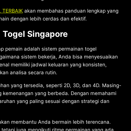
 TERBAIK
akan membahas panduan lengkap yang
n dengan lebih cerdas dan efektif.
 Togel Singapore
ap pemain adalah sistem permainan togel
agaimana sistem bekerja, Anda bisa menyesuaikan
enal memiliki jadwal keluaran yang konsisten,
n analisa secara rutin.
uhan yang tersedia, seperti 2D, 3D, dan 4D. Masing-
uang kemenangan yang berbeda. Dengan memahami
aruhan yang paling sesuai dengan strategi dan
akan membantu Anda bermain lebih terencana.
etapi juga mengikuti ritme permainan yang ada.