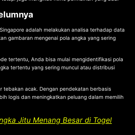
belumnya
 Singapore adalah melakukan analisa terhadap data
ikan gambaran mengenai pola angka yang sering
de tertentu, Anda bisa mulai mengidentifikasi pola
gka tertentu yang sering muncul atau distribusi
r tebakan acak. Dengan pendekatan berbasis
bih logis dan meningkatkan peluang dalam memilih
ngka Jitu Menang Besar di Togel