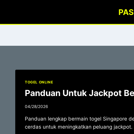
Skip
PAS
to
content
TOGEL ONLINE
Panduan Untuk Jackpot Be
04/28/2026
Panduan lengkap bermain togel Singapore deng
cerdas untuk meningkatkan peluang jackpot.