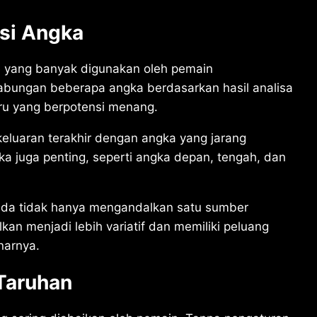
si Angka
 yang banyak digunakan oleh pemain
abungan beberapa angka berdasarkan hasil analisa
u yang berpotensi menang.
eluaran terakhir dengan angka yang jarang
ka juga penting, seperti angka depan, tengah, dan
nda tidak hanya mengandalkan satu sumber
lkan menjadi lebih variatif dan memiliki peluang
narnya.
Taruhan