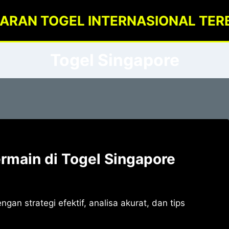
ARAN TOGEL INTERNASIONAL TER
Togel Singapore
rmain di Togel Singapore
an strategi efektif, analisa akurat, dan tips