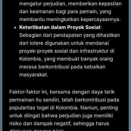
mengatur perjudian, memberikan kepastian
dan keamanan bagi para pemain, yang
membantu meningkatkan kepercayaannya.
Keterlibatan dalam Proyek Sosial
:
Sebagian dari pendapatan yang dihasilkan
dari lotere digunakan untuk mendanai
proyek-proyek sosial dan infrastruktur di
Kolombia, yang membuat banyak orang
merasa berkontribusi pada kebaikan
masyarakat.
Faktor-faktor ini, bersama dengan daya tarik
permainan itu sendiri, telah berkontribusi pada
popularitas togel di Kolombia. Namun, penting
untuk diingat bahwa perjudian juga memiliki
risiko dan dampak negatif, sehingga harus