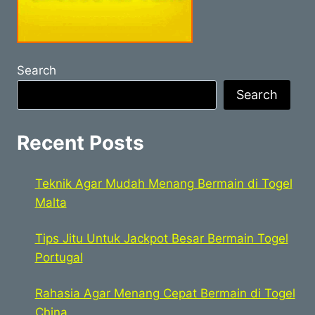
Search
Search
Recent Posts
Teknik Agar Mudah Menang Bermain di Togel
Malta
Tips Jitu Untuk Jackpot Besar Bermain Togel
Portugal
Rahasia Agar Menang Cepat Bermain di Togel
China