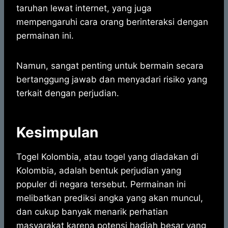
taruhan lewat internet, yang juga
mempengaruhi cara orang berinteraksi dengan
permainan ini.
Namun, sangat penting untuk bermain secara
bertanggung jawab dan menyadari risiko yang
terkait dengan perjudian.
Kesimpulan
Togel Kolombia, atau togel yang diadakan di
Kolombia, adalah bentuk perjudian yang
populer di negara tersebut. Permainan ini
melibatkan prediksi angka yang akan muncul,
dan cukup banyak menarik perhatian
masyarakat karena potensi hadiah besar yang