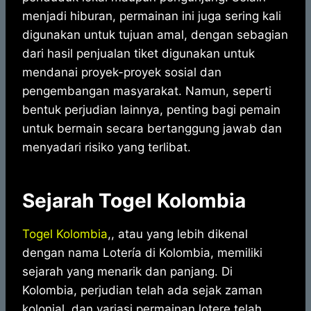
menjadi hiburan, permainan ini juga sering kali
digunakan untuk tujuan amal, dengan sebagian
dari hasil penjualan tiket digunakan untuk
mendanai proyek-proyek sosial dan
pengembangan masyarakat. Namun, seperti
bentuk perjudian lainnya, penting bagi pemain
untuk bermain secara bertanggung jawab dan
menyadari risiko yang terlibat.
Sejarah Togel Kolombia
Togel Kolombia
,, atau yang lebih dikenal
dengan nama Lotería di Kolombia, memiliki
sejarah yang menarik dan panjang. Di
Kolombia, perjudian telah ada sejak zaman
kolonial, dan variasi permainan lotere telah