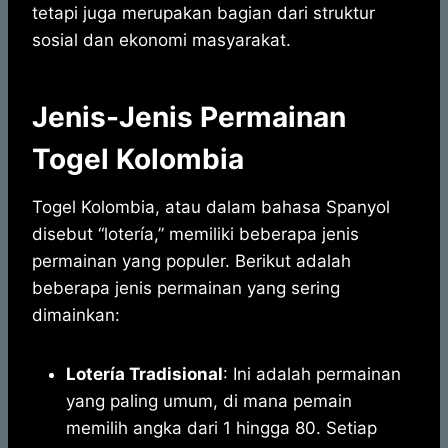
tetapi juga merupakan bagian dari struktur
sosial dan ekonomi masyarakat.
Jenis-Jenis Permainan
Togel Kolombia
Togel Kolombia, atau dalam bahasa Spanyol
disebut “lotería,” memiliki beberapa jenis
permainan yang populer. Berikut adalah
beberapa jenis permainan yang sering
dimainkan:
Lotería Tradisional
: Ini adalah permainan
yang paling umum, di mana pemain
memilih angka dari 1 hingga 80. Setiap