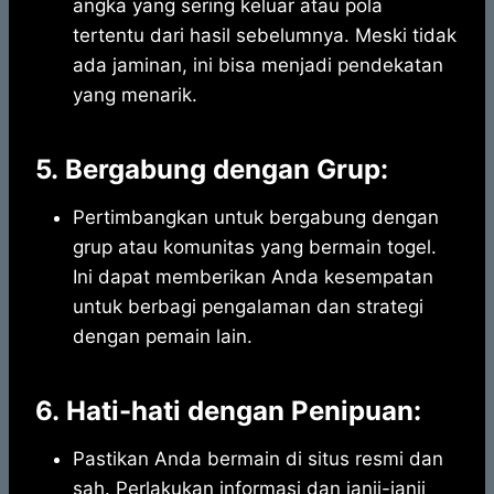
angka yang sering keluar atau pola
tertentu dari hasil sebelumnya. Meski tidak
ada jaminan, ini bisa menjadi pendekatan
yang menarik.
5.
Bergabung dengan Grup:
Pertimbangkan untuk bergabung dengan
grup atau komunitas yang bermain togel.
Ini dapat memberikan Anda kesempatan
untuk berbagi pengalaman dan strategi
dengan pemain lain.
6.
Hati-hati dengan Penipuan:
Pastikan Anda bermain di situs resmi dan
sah. Perlakukan informasi dan janji-janji