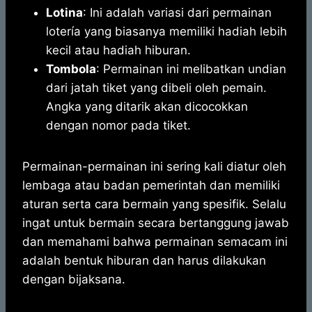
Lotina
: Ini adalah variasi dari permainan
lotería yang biasanya memiliki hadiah lebih
kecil atau hadiah hiburan.
Tombola
: Permainan ini melibatkan undian
dari jatah tiket yang dibeli oleh pemain.
Angka yang ditarik akan dicocokkan
dengan nomor pada tiket.
Permainan-permainan ini sering kali diatur oleh
lembaga atau badan pemerintah dan memiliki
aturan serta cara bermain yang spesifik. Selalu
ingat untuk bermain secara bertanggung jawab
dan memahami bahwa permainan semacam ini
adalah bentuk hiburan dan harus dilakukan
dengan bijaksana.