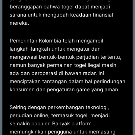
beranggapan bahwa togel dapat menjadi
sarana untuk mengubah keadaan finansial
mereka.
Pemerintah Kolombia telah mengambil
langkah-langkah untuk mengatur dan
mengawasi bentuk-bentuk perjudian tertentu,
namun banyak permainan togel ilegal masih
ada dan beroperasi di bawah radar. Ini
menciptakan tantangan dalam hal perlindungan
konsumen dan pengaturan game yang aman.
Seiring dengan perkembangan teknologi,
perjudian online, termasuk togel, menjadi
semakin populer. Banyak platform
memungkinkan pengguna untuk memasang