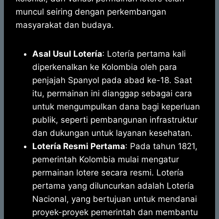
muncul seiring dengan perkembangan
masyarakat dan budaya.
Asal Usul Lotería
: Lotería pertama kali
diperkenalkan ke Kolombia oleh para
penjajah Spanyol pada abad ke-18. Saat
itu, permainan ini dianggap sebagai cara
untuk mengumpulkan dana bagi keperluan
publik, seperti pembangunan infrastruktur
dan dukungan untuk layanan kesehatan.
Lotería Resmi Pertama
: Pada tahun 1821,
pemerintah Kolombia mulai mengatur
permainan lotere secara resmi. Lotería
pertama yang diluncurkan adalah Lotería
Nacional, yang bertujuan untuk mendanai
proyek-proyek pemerintah dan membantu