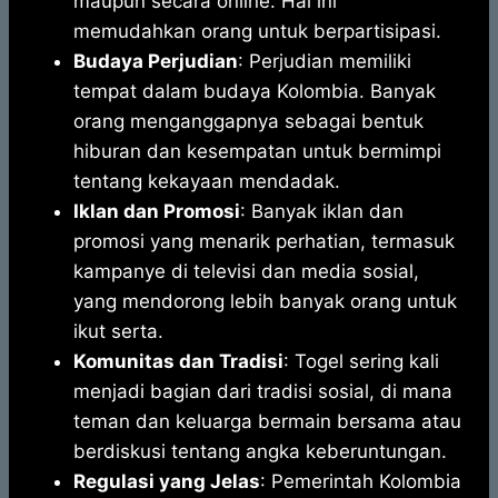
maupun secara online. Hal ini
memudahkan orang untuk berpartisipasi.
Budaya Perjudian
: Perjudian memiliki
tempat dalam budaya Kolombia. Banyak
orang menganggapnya sebagai bentuk
hiburan dan kesempatan untuk bermimpi
tentang kekayaan mendadak.
Iklan dan Promosi
: Banyak iklan dan
promosi yang menarik perhatian, termasuk
kampanye di televisi dan media sosial,
yang mendorong lebih banyak orang untuk
ikut serta.
Komunitas dan Tradisi
: Togel sering kali
menjadi bagian dari tradisi sosial, di mana
teman dan keluarga bermain bersama atau
berdiskusi tentang angka keberuntungan.
Regulasi yang Jelas
: Pemerintah Kolombia